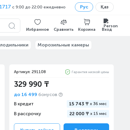
1717
Рус
Қаз
с 9:00 до 22:00 ежедневно
Избранное
Сравнить
Корзина
Вход
лодильники
Морозильные камеры
Артикул: 291108
Гарантия низкой цены
329 990 ₸
до
16 499
бонусов
В кредит
15 743 ₸
x
36 мес
В рассрочку
22 000 ₸
x
15 мес