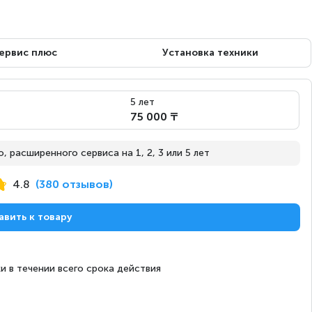
с 8 августа
Под заказ
ервис плюс
Установка техники
Сегодня
на витрине
5 лет
75 000 ₸
 расширенного сервиса на 1, 2, 3 или 5 лет
с 8 августа
Под заказ
4.8
(380 отзывов)
авить к товару
с 8 августа
Под заказ
и в течении всего срока действия