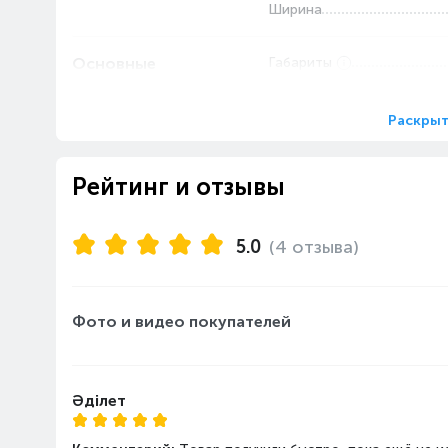
Ширина
Основные
Габариты
характеристики
Дисплей
Тип управления
Раскрыт
Тип загрузки
Тип стиральной машины
Рейтинг и отзывы
Максимальная загрузка бел
Уровень шума при стирке,
5.0
(4 отзыва)
Количество барабанов
Максимальная загрузка бе
кг
Фото и видео покупателей
Максимальная скорость в
отжиме, об/мин
Әділет
Классы
Класс энергопотребления
эффективности и