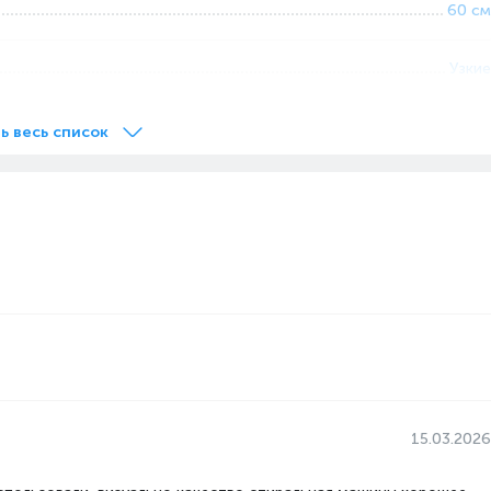
60 см
Узкие
Отсутствует
Механическое
ь весь список
Фронтальная
С сушкой
ья, кг
7
 ДБ
55
1
лья при сушке,
5
ращения при
1200
15.03.2026
B