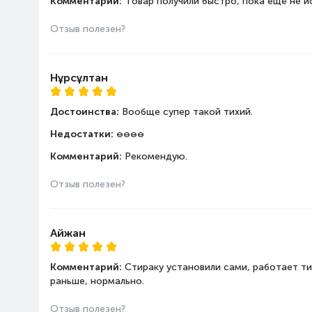
Комментарий:
Товар получили быстро, пока ещё не и
энергопотребления
Отзыв полезен?
Нұрсұлтан
Достоинства:
Вообще супер такой тихий.
Недостатки:
өөөө
Комментарий:
Рекомендую.
Отзыв полезен?
Айжан
Комментарий:
Стираку установили сами, работает ти
раньше, нормально.
Отзыв полезен?