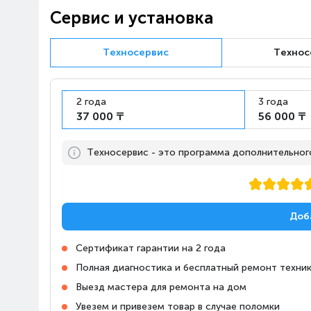
Казахстан, Алматы, улица
10:00-22:00
Сервис и установка
Рихарда Зорге, 18/4
Техносервис
Технос
Алматы, ТРЦ «FORUM»
Казахстан, Алматы,
10:00-22:00
проспект Сакена
Сейфуллина, 617
2 года
3 года
37 000 ₸
56 000 ₸
Алматы, Магазин Алматы
Апорт-Молл
Техносервис - это программа дополнительного,
10:00-23:00
Казахстан, Алматы,
Ташкентский тракт, 17К
Алматы, Магазин Технодом
Доб
на Райымбека, 147/127
Казахстан, Алматы,
10:00-22:00
Сертификат гарантии на 2 года
проспект Райымбека,
Полная диагностика и бесплатный ремонт техник
147/127
Выезд мастера для ремонта на дом
Увезем и привезем товар в случае поломки
Алматы, Магазин Алматы