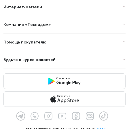
Интернет-магазин
Цены на пылесосы VC 7 Signature
Line в Алматы (стоимость на
Август 2026)
Компания «Технодом»
Товар
Цена
Помощь покупателю
Будьте в курсе новостей
Скачать в
Скачать в