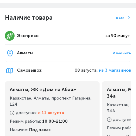
оптимальные результаты работы со щеткой.
Наличие товара
все
Экспресс:
за 90 минут
Алматы
Изменить
Самовывоз
:
08 августа,
из 3 магазинов
Алматы, ЖК «Дом на Абая»
Алматы, Ма
34а
Премиальная чистящая насадка "Все в одном"
Казахстан, Алматы, проспект Гагарина,
для комплексного ухода
124
Казахстан, А
34А
доступно
:
с 11 августа
Оцените идеальную чистку с чистящей насадкой "Все в
доступно
:
Режим работы
:
10:00-21:00
одном" A3 Premium. Это наша лучшая насадка — ее
Режим работ
щетинки расположены под углом и удаляют до 20 раз
Наличие:
Под заказ