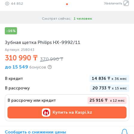
Увеличить
44 852
Смотрят сейчас:
1 человек
-16%
Зубная щетка Philips HX-9992/11
Артикул: 258043
310 990 ₸
370 990 ₸
до
15 549
бонусов
В кредит
14 836 ₸
x
36 мес
В рассрочку
20 733 ₸
x
15 мес
В рассрочку или кредит
25 916 ₸
x 12 мес
Купить на
Kaspi.kz
Сообщить о снижении цены