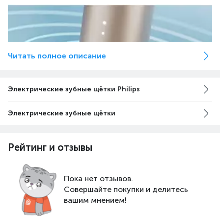
Читать полное описание
Электрические зубные щётки Philips
Электрические зубные щётки
Технология SenseIQ чувствует, адаптируется и
Рейтинг и отзывы
заботится
Во время чистки зубов технология SenseIQ отслеживает
уровень давления, движения, охват и другие показатели
Пока нет отзывов.
до 100 раз в секунду, после чего адаптирует скорость
Совершайте покупки и делитесь
насадки, если вы надавливаете слишком сильно. Умная
вашим мнением!
технология SenseIQ обеспечивает стабильную чистку в
разных режимах, чтобы вы могли со временем оценить