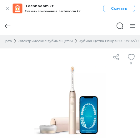
Technodom.kz
Скачать
Скачать приложение Technodom.kz
тью рта
Электрические зубные щётки
Зубная щетка Philips HX-9992/11
9