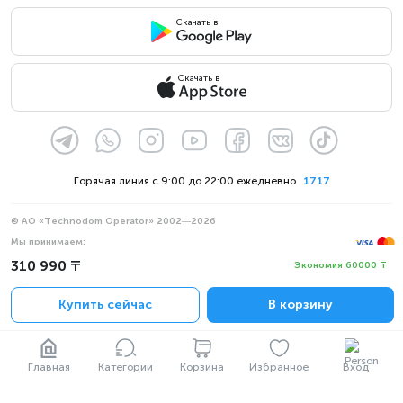
Скачать в
Скачать в
Горячая линия с 9:00 до 22:00 ежедневно
1717
Интуитивная защита зубов и десен
© АО «Technodom Operator» 2002—2026
Philips Sonicare 9900 Prestige создана специально для
Мы принимаем:
вас. Современные технологии помогают без труда
310 990 ₸
Официальное уведомление
Экономия 60000 ₸
справляться с любыми трудностями при использовании.
Политика конфиденциальности
А результат говорит сам за себя.
Купить сейчас
В корзину
Главная
Категории
Корзина
Избранное
Вход