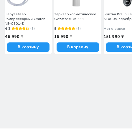
Небулайзер
Зеркало косметическое
Бритва Braun Ser
компрессорный Omron
Gezatone LM-111
S1000s, сер
NE-C301-E
4.3
(3)
5
(5)
Нет отзывов
46 990 ₸
16 990 ₸
151 990 ₸
В корзину
В корзину
В корз