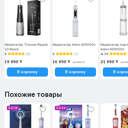
Ирригатор Trouver Ripple
Ирригатор Aeno ADI0001
Ирригатор пор
10 Black
Aeno ADI0002
5
(2)
5
(1)
4.75
19 990 ₸
16 990 ₸
21 990 ₸
21 990 ₸
28 9
В корзину
В корзину
В корз
Похожие товары
0-0-24
0-0-24