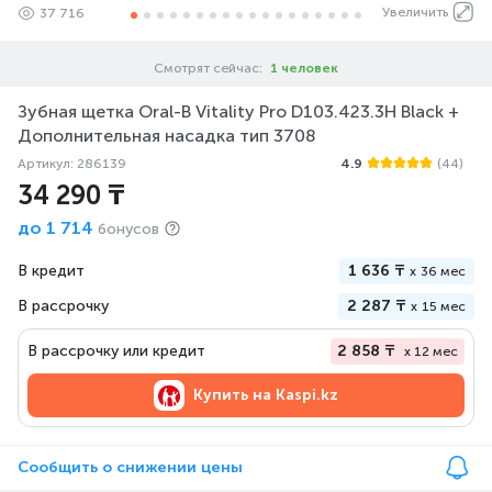
Увеличить
37 716
Смотрят сейчас:
1 человек
Зубная щетка Oral-B Vitality Pro D103.423.3H Black +
Дополнительная насадка тип 3708
Артикул: 286139
4.9
(44)
34 290 ₸
до
1 714
бонусов
В кредит
1 636 ₸
x
36 мес
В рассрочку
2 287 ₸
x
15 мес
В рассрочку или кредит
2 858 ₸
x 12 мес
Купить на
Kaspi.kz
Сообщить о снижении цены