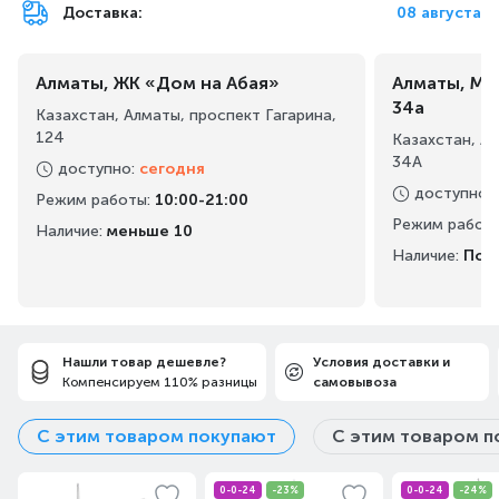
Доставка:
08 августа
Алматы, ЖК «Дом на Абая»
Алматы, Ма
34а
Казахстан, Алматы, проспект Гагарина,
124
Казахстан, А
34А
доступно
:
сегодня
доступно
:
Режим работы
:
10:00-21:00
Режим работ
Наличие:
меньше 10
Наличие:
Под 
Нашли товар дешевле?
Условия доставки и
Компенсируем 110% разницы
самовывоза
С этим товаром покупают
С этим товаром п
0-0-24
-23%
0-0-24
-24%