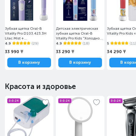
Зубная щетка Oral-B
Детская электрическая
Зубная щетка O
Vitality Pro D103.423.3H
зубная щетка Oral-B
Vitality Pro Kids 
Lilac Mist +
Vitality Pro Kids "Холодное
Дополнительная насадка
Сердце 2" с мобильным
4.9
(29)
4.9
(18)
5
(11
тип 3708
приложением, круглая
33 990 ₸
33 290 ₸
34 290 ₸
насадка, 3+ лет
В корзину
В корзину
В корз
Красота и здоровье
0-0-24
0-0-24
0-0-24