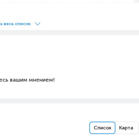
50
29.4
8
ь весь список
80
65
700
46
220
Металл
есь вашим мнением!
150
Боялған болат, Шыны
Список
Карта