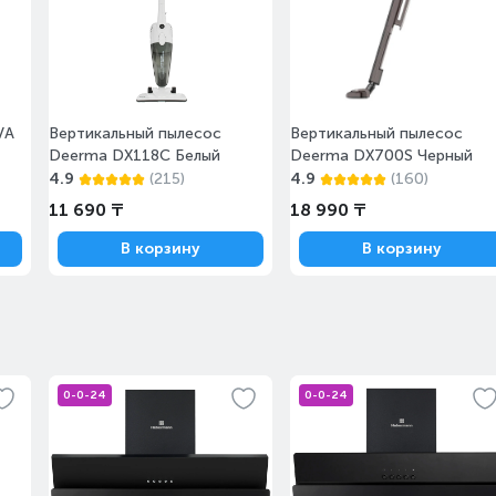
VA
Вертикальный пылесос
Вертикальный пылесос
Deerma DX118С Белый
Deerma DX700S Черный
4.9
(215)
4.9
(160)
11 690 ₸
18 990 ₸
В корзину
В корзину
0-0-24
0-0-24