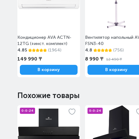
Айнабұлақ-2 шағын ауданы,
84/4
Кондиционер AVA ACTN-
Вентилятор напольный A
12TG (+инст. комплект)
FSN3-40
4.85
(1964)
4.8
(756)
149 990 ₸
8 990 ₸
12 490 ₸
В корзину
В корзину
Похожие товары
0-0-24
0-0-24