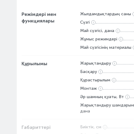
Режімдері мен
Жылдамдықтардың саны
функциялары
Сүзгі
Май сүзгісі, дана
Жұмыс режимдері
Май сүзгісінің материалы
Құрылымы
Жарықтандыру
Басқару
Құрастырылым
Монтаж
Әр шамның қуаты, Вт
Жарықтандыру шамдарыны
дана
Габариттері
Биіктік, см