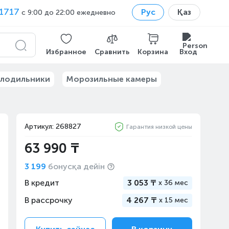
1717
Рус
Қаз
с 9:00 до 22:00 ежедневно
Избранное
Сравнить
Корзина
Вход
лодильники
Морозильные камеры
Артикул: 268827
Гарантия низкой цены
63 990 ₸
3 199
бонусқа дейін
В кредит
3 053 ₸
x
36 мес
В рассрочку
4 267 ₸
x
15 мес