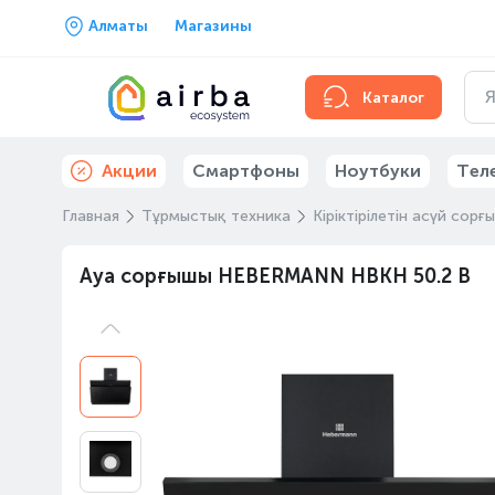
Алматы
Магазины
Каталог
Акции
Смартфоны
Ноутбуки
Тел
Главная
Тұрмыстық техника
Кіріктірілетін асүй сорғ
Ауа сорғышы HEBERMANN HBKH 50.2 B