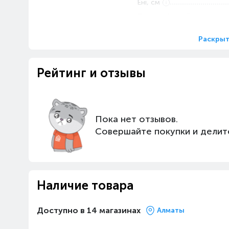
Ені, см
Тереңдігі, см
Салмағы, кг
Раскрыт
Жоғарғы биіктік, см
Рейтинг и отзывы
Негізгі сипаттамалары
Қуат, Вт
Өнімділік, м³ / сағ
Шу деңгейі, дБ
Күшейту
Пока нет отзывов.
Материал корпусы
Совершайте покупки и делит
Ауа өткізгіш диаметрі, мм
Сәндеу материалы
Наличие товара
Доступно в 14 магазинах
Алматы