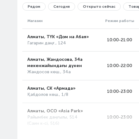
Рядом
Сегодня
Открыто сейчас
Товар
Магазин
Режим работы
Алматы, ТҮК «Дом на Абая»
10:00-21:00
Гагарин даңғ., 124
Алматы, Жандосова, 34а
мекенжайындағы дүкен
10:00-22:00
Жандосов көш., 34а
Алматы, СК «Армада»
10:00-23:00
Қабдолов көш., 1/8
Алматы, ОСО «Asia Park»
Райымбек даңғылы, 514
10:00-23:00
(Саин к-сі, 516)