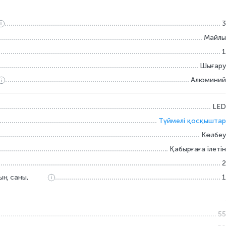
3
Майлы
1
Шығару
Алюминий
LED
Түймелі қосқыштар
Көлбеу
Қабырғаға ілетін
2
ң саны,
1
55