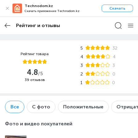
Technodom.kz
Скачать
Скачать приложение Technodom.kz
Рейтинг и отзывы
5
32
Рейтинг товара
4
4
3
3
4.8
/5
2
0
39 отзывов
1
0
Все
С фото
Положительные
Отрицат
Фото и видео покупателей