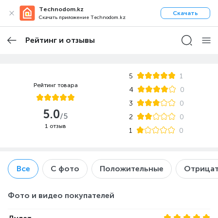
Technodom.kz
Скачать
Скачать приложение Technodom.kz
Рейтинг и отзывы
5
1
Рейтинг товара
4
0
3
0
5.0
/5
2
0
1 отзыв
1
0
Все
С фото
Положительные
Отрицат
Фото и видео покупателей