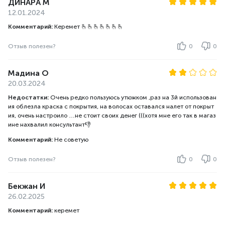
ДИНАРА М
12.01.2024
Комментарий:
Керемет 🫰🫰🫰🫰🫰🫰🫰
Отзыв полезен?
0
0
Мадина О
20.03.2024
Недостатки:
Очень редко пользуюсь утюжком ,раз на 3й использован
ия облезла краска с покрытия, на волосах оставался налет от покрыт
ия, очень настроило …не стоит своих денег (((хотя мне его так в магаз
ине нахвалил консультант👎
Комментарий:
Не советую
Отзыв полезен?
0
0
Бекжан И
26.02.2025
Комментарий:
керемет