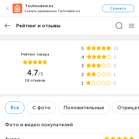
Technodom.kz
Скачать
Скачать приложение Technodom.kz
Рейтинг и отзывы
5
15
Рейтинг товара
4
2
3
0
4.7
/5
2
1
18 отзывов
1
0
Все
С фото
Положительные
Отрицат
Фото и видео покупателей