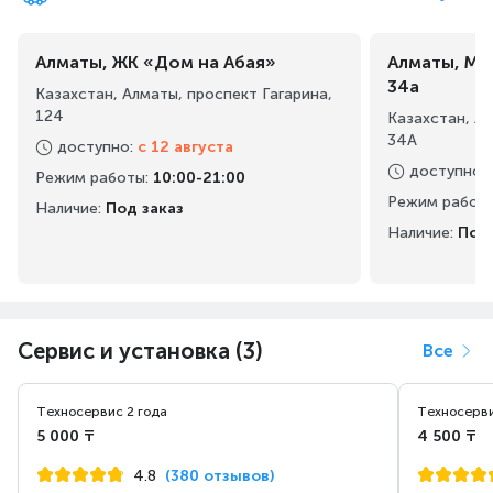
Алматы, ЖК «Дом на Абая»
Алматы, Ма
34а
Казахстан, Алматы, проспект Гагарина,
124
Казахстан, А
34А
доступно
:
с 12 августа
доступно
:
Режим работы
:
10:00-21:00
Режим работ
Наличие:
Под заказ
Наличие:
Под 
Сервис и установка (3)
Все
Техносервис 2 года
Техносерви
5 000 ₸
4 500 ₸
4.8
(380 отзывов)