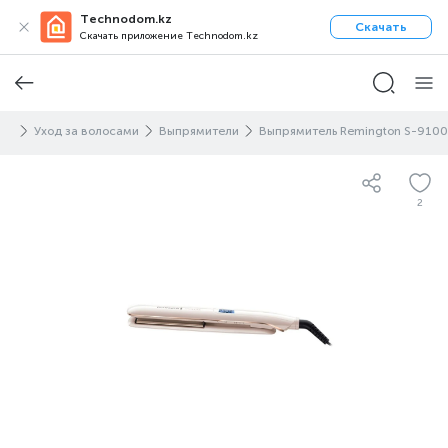
Technodom.kz
Скачать
Скачать приложение Technodom.kz
вье
Уход за волосами
Выпрямители
Выпрямитель Remington S-9100
2