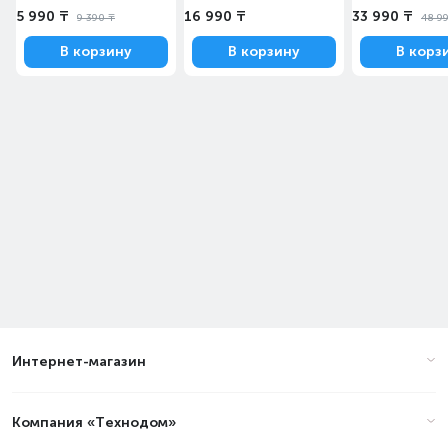
5 990 ₸
16 990 ₸
33 990 ₸
9 390 ₸
48 9
В корзину
В корзину
В корз
Интернет-магазин
Компания «Технодом»