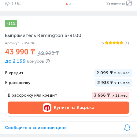
Увеличить
4 381
-12%
Выпрямитель Remington S-9100
Артикул: 295886
5
(1)
43 990 ₸
49 990 ₸
до
2 199
бонусов
В кредит
2 099 ₸
x
36 мес
В рассрочку
2 933 ₸
x
15 мес
В рассрочку или кредит
3 666 ₸
x 12 мес
Купить на
Kaspi.kz
Сообщить о снижении цены