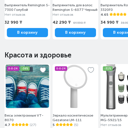
Выпрямитель Remington S-
Выпрямитель для волос
Выпрямитель Ro
7300 Голубой
Remington S-6077 Черный
3320F0
Нет отзывов
Нет отзывов
4.65
32 990 ₸
42 290 ₸
34 990 ₸
64 990 ₸
36 9
В корзину
В корзину
В корз
Красота и здоровье
0-0-24
-36%
0-0-24
-31%
Весы электронные VT-
Зеркало косметическое
Мультитриммер 
8070
Gezatone LM-111
MG-5921/15
4.7
(27)
5
(5)
Нет отзывов