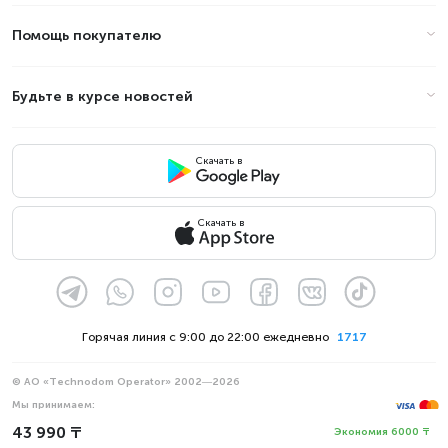
Помощь покупателю
Будьте в курсе новостей
Скачать в
Скачать в
Горячая линия с 9:00 до 22:00 ежедневно
1717
© АО «Technodom Operator» 2002—2026
Мы принимаем:
Официальное уведомление
43 990 ₸
Экономия 6000 ₸