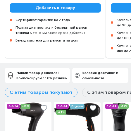
Добавить к товару
Сертификат гарантии на 2 года
Компенс
до 90 д
Полная диагностика и бесплатный ремонт
техники в течении всего срока действия
Компенс
до 180 
Выезд мастера для ремонта на дом
Компенс
дня до 
Нашли товар дешевле?
Условия доставки и
Компенсируем 110% разницы
самовывоза
С этим товаром покупают
С этим товаром п
0-0-24
-60%
0-0-24
Подарок
0-0-24
-19%
-21%