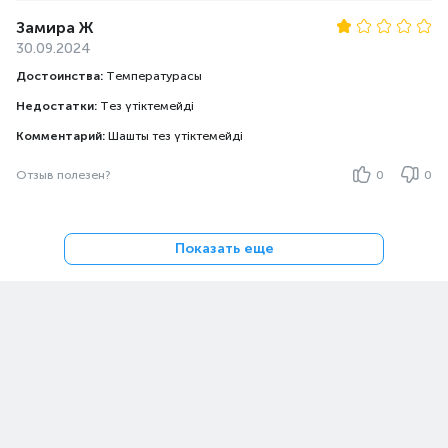
Замира Ж
30.09.2024
Достоинства:
Температурасы
Недостатки:
Тез үтіктемейді
Комментарий:
Шашты тез үтіктемейді
Отзыв полезен?
0
0
Показать еще