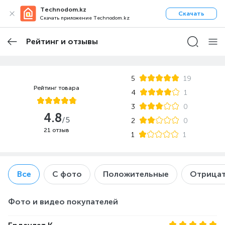
Technodom.kz
Скачать
Скачать приложение Technodom.kz
Рейтинг и отзывы
5
19
Рейтинг товара
4
1
3
0
4.8
/5
2
0
21 отзыв
1
1
Все
С фото
Положительные
Отрицат
Фото и видео покупателей