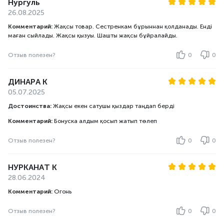
Нургуль
26.08.2025
Комментарий:
Жақсы товар. Сестренкам бұрыннан қолданады. Енді
маған сыйлады. Жақсы қызуы. Шашты жақсы бұйралайды.
Отзыв полезен?
0
0
ДИНАРА К
05.07.2025
Достоинства:
Жақсы екен сатушы қыздар таңдап берді
Комментарий:
Бонуска алдым қосып жатып төлеп
Отзыв полезен?
0
0
НУРКАНАТ К
28.06.2024
Комментарий:
Огонь
Отзыв полезен?
0
0