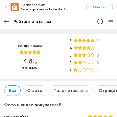
Technodom.kz
Скачать
Скачать приложение Technodom.kz
Рейтинг и отзывы
5
5
Рейтинг товара
4
1
3
0
4.8
/5
2
0
6 отзывов
1
0
Все
С фото
Положительные
Отрицат
Фото и видео покупателей