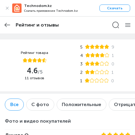
Technodom.kz
Скачать
Скачать приложение Technodom.kz
Рейтинг и отзывы
5
9
Рейтинг товара
4
1
3
0
4.6
/5
2
1
11 отзывов
1
0
Все
С фото
Положительные
Отрицат
Фото и видео покупателей