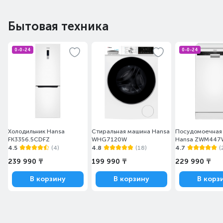
Бытовая техника
0-0-24
0-0-24
Холодильник Hansa
Стиральная машина Hansa
Посудомоечная
FK3356.5CDFZ
WHG7120W
Hansa ZWM447
4.5
(4)
4.8
(18)
4.7
(
239 990 ₸
199 990 ₸
229 990 ₸
В корзину
В корзину
В корз