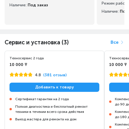
Режим работ
Наличие:
Под заказ
Наличие:
Под 
Сервис и установка (3)
Все
Техносервис 2 года
Техносерви
10 000 ₸
10 000 ₸
4.8
(381 отзыв)
Добавить к товару
Сертификат гарантии на 2 года
Компенс
до 90 д
Полная диагностика и бесплатный ремонт
техники в течении всего срока действия
Компенс
до 180 
Выезд мастера для ремонта на дом
Компенс