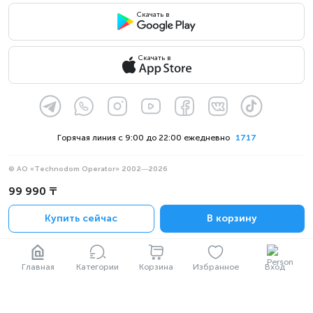
Скачать в
Скачать в
Горячая линия с 9:00 до 22:00 ежедневно
1717
© АО «Technodom Operator» 2002—2026
Мы принимаем:
99 990 ₸
Официальное уведомление
Купить сейчас
В корзину
Политика конфиденциальности
Главная
Категории
Корзина
Избранное
Вход