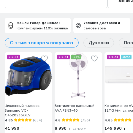
дня до 
Нашли товар дешевле?
Условия доставки и
Компенсируем 110% разницы
самовывоза
С этим товаром покупают
Духовки
Пов
0-0-24
0-0-24
-28%
0-0-24
36m2
Циклонный пылесос
Вентилятор напольный
Кондиционер A
Samsung VC-
AVA FSN3-40
12TG (+инст. ко
C4520S36/XEV
4.85
(654)
4.8
(756)
4.85
41 990 ₸
8 990 ₸
149 990 ₸
12 490 ₸