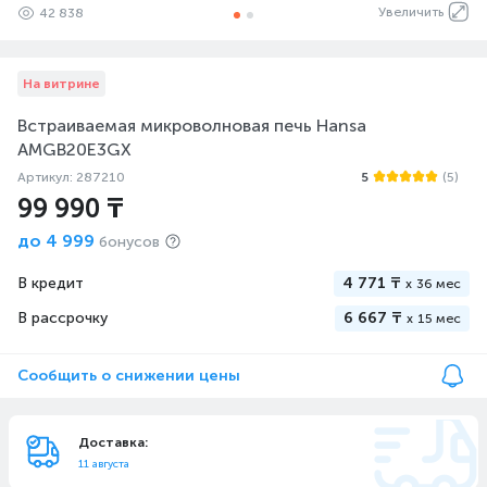
Увеличить
42 838
На витрине
Встраиваемая микроволновая печь Hansa
AMGB20E3GX
Артикул: 287210
5
(5)
99 990 ₸
до
4 999
бонусов
В кредит
4 771 ₸
x
36 мес
В рассрочку
6 667 ₸
x
15 мес
Сообщить о снижении цены
Доставка:
11 августа