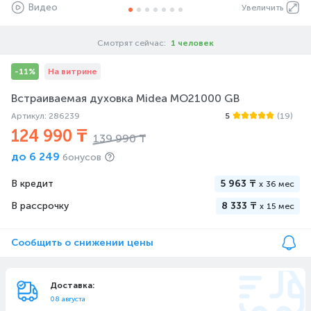
Видео
Увеличить
Смотрят сейчас:
1 человек
-11%
На витрине
Встраиваемая духовка Midea MO21000 GB
Артикул: 286239
5
(19)
124 990 ₸
139 990 ₸
до
6 249
бонусов
В кредит
5 963 ₸
x
36 мес
В рассрочку
8 333 ₸
x
15 мес
Сообщить о снижении цены
Доставка:
08 августа