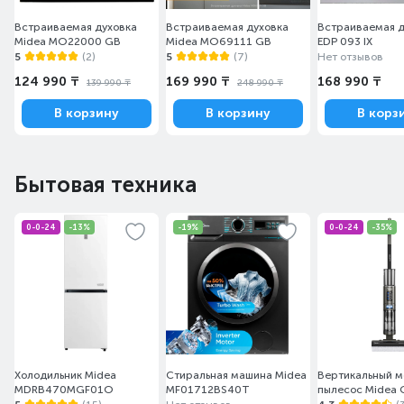
Встраиваемая духовка
Встраиваемая духовка
Встраиваемая д
Midea MO22000 GB
Midea MO69111 GB
EDP 093 IX
5
(2)
5
(7)
Нет отзывов
124 990 ₸
169 990 ₸
168 990 ₸
139 990 ₸
248 990 ₸
В корзину
В корзину
В корз
Бытовая техника
0-0-24
-13%
-19%
0-0-24
-35%
Холодильник Midea
Стиральная машина Midea
Вертикальный 
MDRB470MGF01O
MF01712BS40T
пылесос Midea 