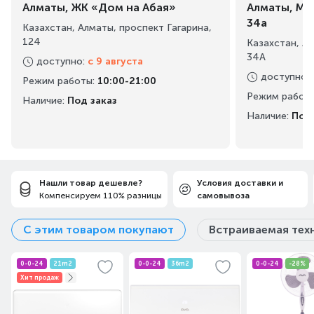
Алматы, ЖК «Дом на Абая»
Алматы, Ма
34а
Казахстан, Алматы, проспект Гагарина,
124
Казахстан, А
34А
доступно
:
с 9 августа
доступно
:
Режим работы
:
10:00-21:00
Режим работ
Наличие:
Под заказ
Наличие:
Под 
Нашли товар дешевле?
Условия доставки и
Компенсируем 110% разницы
самовывоза
С этим товаром покупают
Встраиваемая тех
0-0-24
21m2
0-0-24
36m2
0-0-24
-28%
Хит продаж