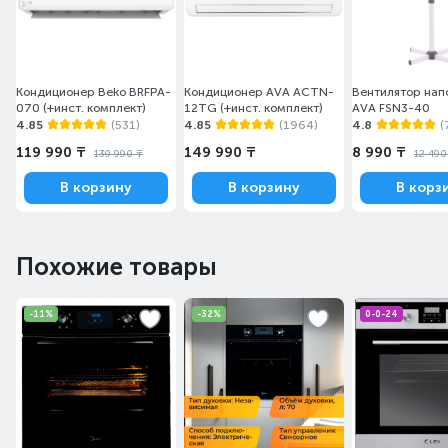
Кондиционер Beko BRFPA-
Кондиционер AVA ACTN-
Вентилятор нап
070 (+инст. комплект)
12TG (+инст. комплект)
AVA FSN3-40
4.85
(531)
4.85
(1964)
4.8
(
119 990 ₸
149 990 ₸
8 990 ₸
139 990 ₸
12 490
В корзину
В корзину
В корз
Похожие товары
-11%
-32%
0-0-24