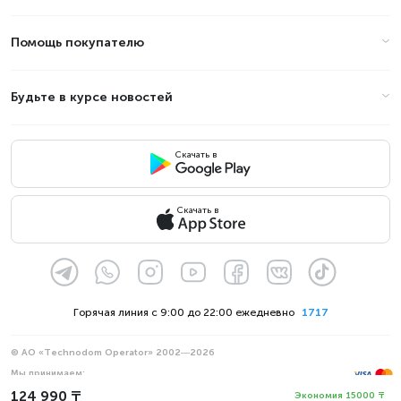
Помощь покупателю
Будьте в курсе новостей
Скачать в
Скачать в
Горячая линия с 9:00 до 22:00 ежедневно
1717
© АО «Technodom Operator» 2002—2026
Мы принимаем:
124 990 ₸
Официальное уведомление
Экономия 15000 ₸