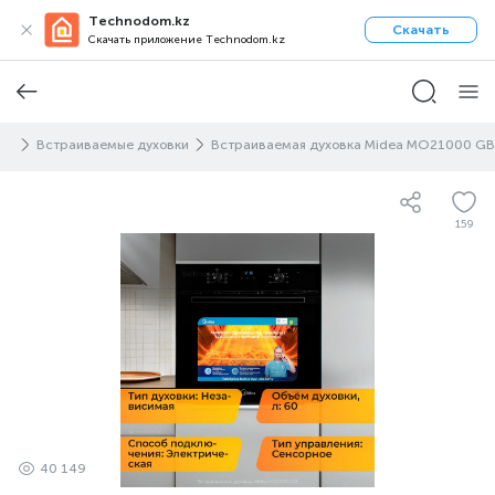
Technodom.kz
Скачать
Скачать приложение Technodom.kz
ка
Встраиваемые духовки
Встраиваемая духовка Midea MO21000 GB
159
40 149