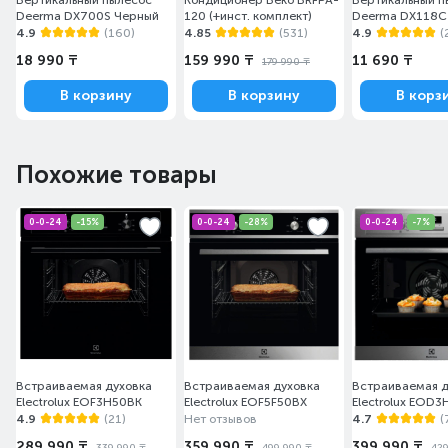
Вертикальный пылесос
Кондиционер Beko BRFPA-
Вертикальный п
Deerma DX700S Черный
120 (+инст. комплект)
Deerma DX118С
4.9
(160)
4.85
(531)
4.9
(
18 990 ₸
159 990 ₸
11 690 ₸
179 990 ₸
В корзину
В корзину
В корз
Похожие товары
0-0-24
-15%
0-0-24
-28%
0-0-24
-7%
Встраиваемая духовка
Встраиваемая духовка
Встраиваемая д
Electrolux EOF3H50BK
Electrolux EOF5F50BX
Electrolux EOD
4.9
(21)
Нет отзывов
4.7
(
289 990 ₸
359 990 ₸
399 990 ₸