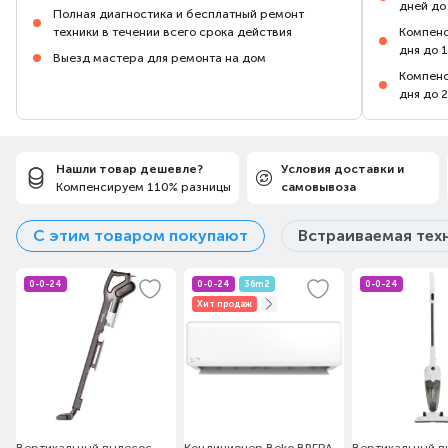
дней до
Полная диагностика и бесплатный ремонт
техники в течении всего срока действия
Компенс
дня до 
Выезд мастера для ремонта на дом
Компенс
дня до 
Нашли товар дешевле?
Условия доставки и
Компенсируем 110% разницы
самовывоза
С этим товаром покупают
Встраиваемая тех
0-0-24
0-0-24
36m2
0-0-24
Хит продаж