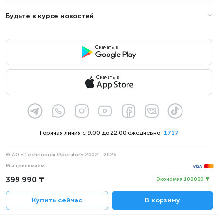
Будьте в курсе новостей
Скачать в
Скачать в
Горячая линия с 9:00 до 22:00 ежедневно
1717
© АО «Technodom Operator» 2002—2026
Мы принимаем:
Официальное уведомление
399 990 ₸
Экономия 100000 ₸
Политика конфиденциальности
Купить сейчас
В корзину