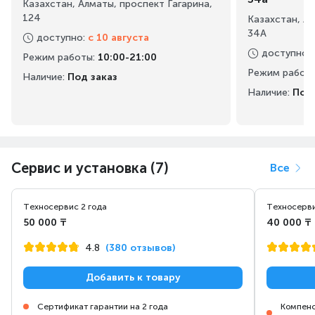
Казахстан, Алматы, проспект Гагарина,
124
Казахстан, А
34А
доступно
:
с 10 августа
доступно
:
Режим работы
:
10:00-21:00
Режим работ
Наличие:
Под заказ
Наличие:
Под 
Сервис и установка (7)
Все
Техносервис 2 года
Техносерви
50 000 ₸
40 000 ₸
4.8
(380 отзывов)
Добавить к товару
Сертификат гарантии на 2 года
Компенс