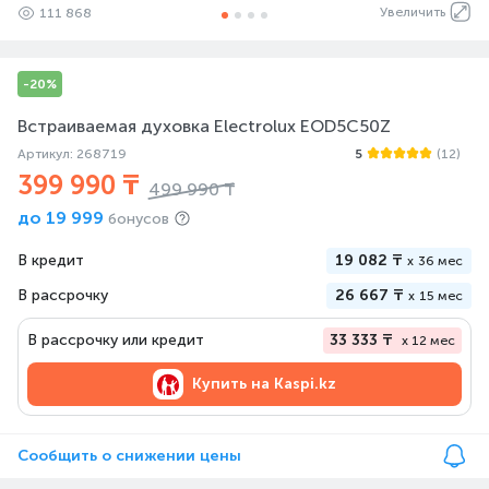
Увеличить
111 868
-20%
Встраиваемая духовка Electrolux EOD5C50Z
Артикул: 268719
5
(12)
399 990 ₸
499 990 ₸
до
19 999
бонусов
В кредит
19 082 ₸
x
36 мес
В рассрочку
26 667 ₸
x
15 мес
В рассрочку или кредит
33 333 ₸
x 12 мес
Купить на
Kaspi.kz
Сообщить о снижении цены