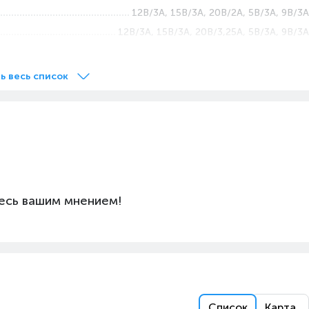
12В/3А, 15В/3А, 20B/2A, 5В/3А, 9В/3А
12В/3A, 15B/3A, 20В/3,25А, 5В/3А, 9В/3А
USB Type C
ройств
1x USB Type-C
ь весь список
есь вашим мнением!
Список
Карта