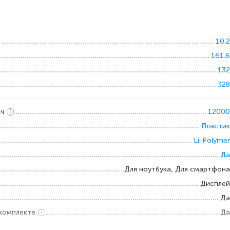
10.2
161.6
132
328
Ач
12000
Пластик
Li-Polymer
Да
Для ноутбука, Для смартфона
Дисплей
Да
 комплекте
Да