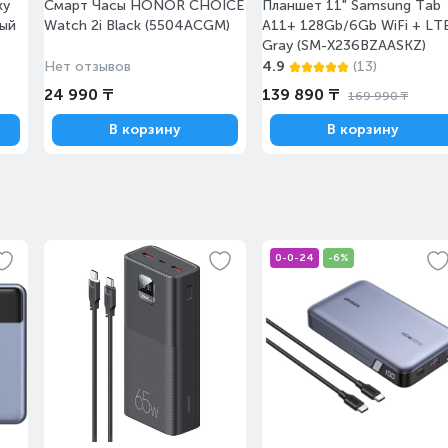
xy
Смарт Часы HONOR CHOICE
Планшет 11" Samsung Tab
Завтра
Под заказ
рый
Watch 2i Black (5504ACGM)
A11+ 128Gb/6Gb WiFi + LT
Gray (SM-X236BZAASKZ)
Нет отзывов
4.9
(13)
24 990 ₸
139 890 ₸
169 990 ₸
В корзину
В корзину
Завтра
Под заказ
Завтра
Под заказ
0-0-24
-6%
Завтра
Под заказ