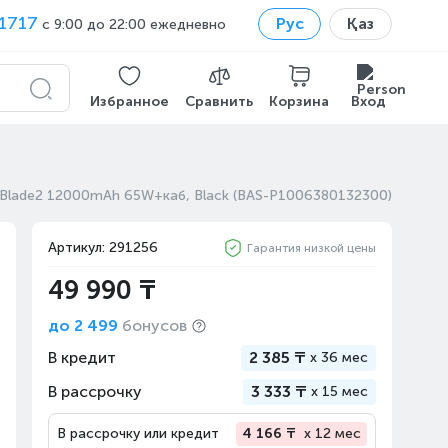
1717
Рус
Қаз
с 9:00 до 22:00 ежедневно
Избранное
Сравнить
Корзина
Вход
 Blade2 12000mAh 65W+каб, Black (BAS-P1006380132300)
Артикул: 291256
Гарантия низкой цены
49 990 ₸
до
2 499
бонусов
В кредит
2 385 ₸
x
36 мес
В рассрочку
3 333 ₸
x
15 мес
В рассрочку или кредит
4 166 ₸
x 12 мес