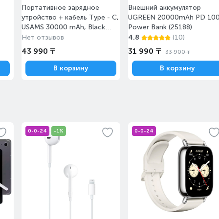
Портативное зарядное
Внешний аккумулятор
Завтра
Под заказ
утройство + кабель Type - C,
UGREEN 20000mAh PD 10
USAMS 30000 mAh, Black
Power Bank (25188)
(ATXLOGTC01)
Нет отзывов
4.8
(10)
43 990 ₸
31 990 ₸
33 900 ₸
В корзину
В корзину
Сегодня
Под заказ
0-0-24
-1%
0-0-24
с 10 августа
Под заказ
Завтра
Под заказ