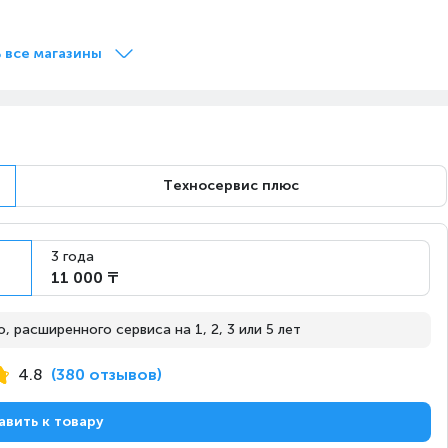
Завтра
Под заказ
 все магазины
Завтра
Под заказ
Техносервис плюс
Завтра
Под заказ
3 года
11 000 ₸
 расширенного сервиса на 1, 2, 3 или 5 лет
Завтра
Под заказ
4.8
(380 отзывов)
авить к товару