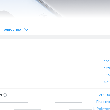
ь полностью
151
129
15
471
Ач
20000
Пластик
Li-Polymer