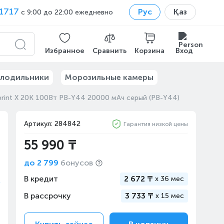
1717
Рус
Қаз
с 9:00 до 22:00 ежедневно
Избранное
Сравнить
Корзина
Вход
лодильники
Морозильные камеры
print X 20K 100Вт PB-Y44 20000 мАч серый (PB-Y44)
Артикул: 284842
Гарантия низкой цены
55 990 ₸
до
2 799
бонусов
В кредит
2 672 ₸
x
36 мес
В рассрочку
3 733 ₸
x
15 мес