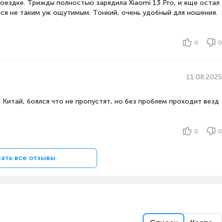
оездке. Трижды полностью зарядила Xiaomi 13 Pro, и еще остал
лся не таким уж ощутимым. Тонкий, очень удобный для ношения.
0
0
11.08.2025
 Китай, боялся что не пропустят, но без проблем проходит везд
0
0
ать все отзывы