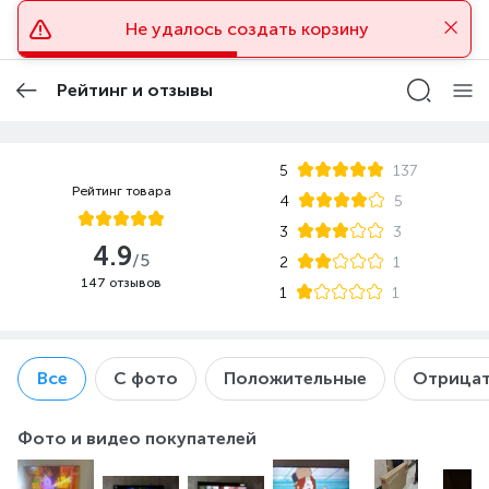
Technodom.kz
Не удалось создать корзину
Скачать
Скачать приложение Technodom.kz
Рейтинг и отзывы
5
137
Рейтинг товара
4
5
3
3
4.9
/5
2
1
147 отзывов
1
1
Все
С фото
Положительные
Отрицат
Фото и видео покупателей