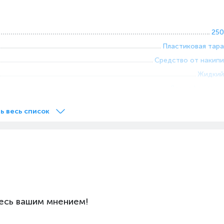
250
Пластиковая тара
Средство от накипи
Жидкий
Для кофемашин
ь весь список
есь вашим мнением!