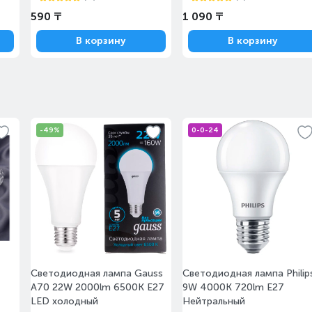
590 ₸
1 090 ₸
В корзину
В корзину
-49%
0-0-24
Светодиодная лампа Gauss
Светодиодная лампа Philip
A70 22W 2000lm 6500K E27
9W 4000K 720lm E27
LED холодный
Нейтральный