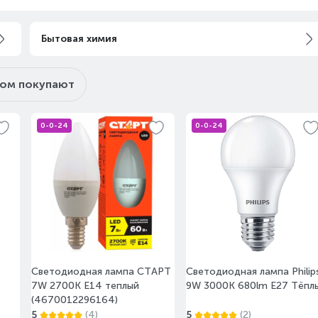
Бытовая химия
ром покупают
0-0-24
0-0-24
Светодиодная лампа СТАРТ
Светодиодная лампа Philip
7W 2700K E14 теплый
9W 3000K 680lm E27 Тёпл
(4670012296164)
5
(4)
5
(2)