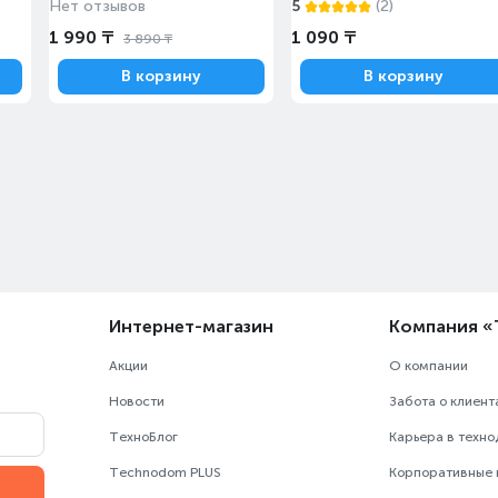
Нет отзывов
5
(2)
1 990 ₸
1 090 ₸
3 890 ₸
В корзину
В корзину
Интернет-магазин
Компания 
Акции
О компании
Новости
Забота о клиент
ТехноБлог
Карьера в техн
Technodom PLUS
Корпоративные