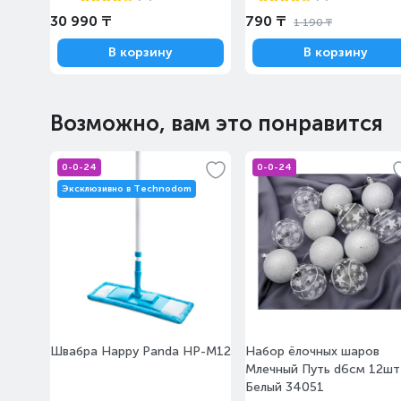
30 990 ₸
790 ₸
1 190 ₸
В корзину
В корзину
Возможно, вам это понравится
0-0-24
0-0-24
Эксклюзивно в Technodom
Швабра Happy Panda HP-M12
Набор ёлочных шаров
Млечный Путь d6см 12шт
Белый 34051