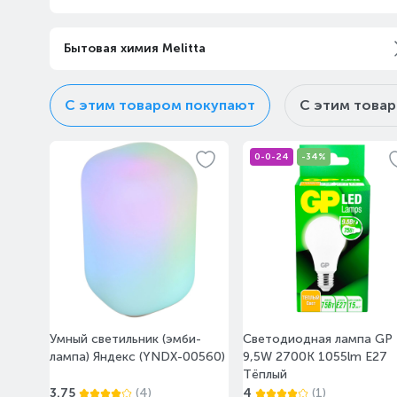
Бытовая химия Melitta
С этим товаром покупают
С этим това
0-0-24
-34%
Умный светильник (эмби-
Светодиодная лампа GP
лампа) Яндекс (YNDX-00560)
9,5W 2700К 1055lm E27
Тёплый
3.75
(4)
4
(1)