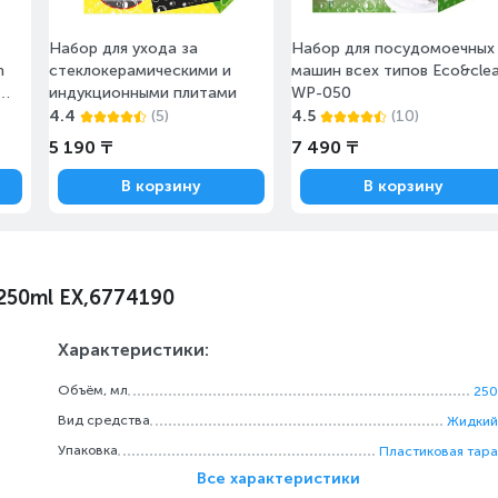
Набор для ухода за
Набор для посудомоечных
n
стеклокерамическими и
машин всех типов Eco&cle
индукционными плитами
WP-050
(CP-
4.4
(5)
4.5
(10)
5 190 ₸
7 490 ₸
В корзину
В корзину
 250ml EX,6774190
Характеристики:
Объём, мл
250
Вид средства
Жидкий
Упаковка
Пластиковая тара
Все характеристики