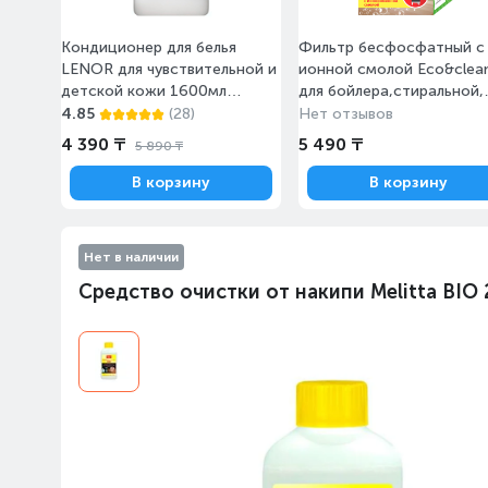
Кондиционер для белья
Фильтр бесфосфатный с
LENOR для чувствительной и
ионной смолой Eco&clea
детской кожи 1600мл
для бойлера,стиральной,
(742392)
посудомоечной машины 
4.85
(28)
Нет отзывов
027)
4 390 ₸
5 490 ₸
5 890 ₸
В корзину
В корзину
Нет в наличии
Средство очистки от накипи Melitta BIO