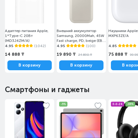
Адаптер питания Apple,
Внешний аккумулятор
Наушники Apple 
1*Type-C 20Вт
Samsung, 20000Mah, 45W
MXP63ZE/A
(MD3J4ZM/A)
Fast charge, PD, beige (EB-
P4520XUEGRU)
4.95
(1042)
4.95
(100)
4.85
14 888 ₸
19 890 ₸
75 888 ₸
24 890 ₸
99 9
В корзину
В корзину
В корз
Аккумулятор
4030 мА·ч
Смартфоны и гаджеты
Аккумулятор
ёмкостью 4030
-9%
0-0-24
-69%
мА·ч с
эксклюзивной
системой
энергопотребления
помогает