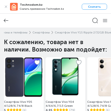
Technodom.kz
Скачать
Скачать приложение Technodom.kz
тфоны и телефоны
Смартфоны
Смартфон Vivo Y1S Ripple 2/32GB Blue
К сожалению, товара нет в
наличии. Возможно вам подойдет:
Смартфон Vivo Y05
Смартфон Vivo Y04
Смартфон Vivo 
4/128/6.74/8 Black
4/64/6,7/13 Green
4/128/6.74/8 G
5
(1)
4.95
(79)
5
(1)