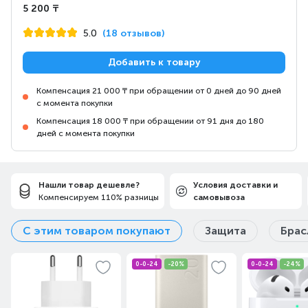
5 200 ₸
настоящую и
естественную
5.0
(18 отзывов)
красоту!
Добавить к товару
Компенсация 21 000 ₸ при обращении от 0 дней до 90 дней
с момента покупки
Компенсация 18 000 ₸ при обращении от 91 дня до 180
дней с момента покупки
Нашли товар дешевле?
Условия доставки и
Компенсируем 110% разницы
самовывоза
С этим товаром покупают
Защита
Брас
0-0-24
-20%
0-0-24
-24%