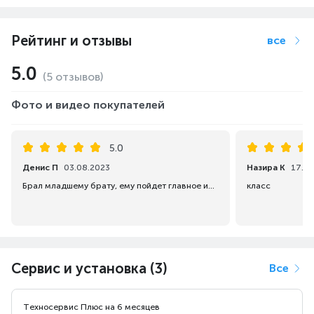
синего света.
Рейтинг и отзывы
все
5.0
(5 отзывов)
Фото и видео покупателей
Функция
5.0
Beauty
Денис П
03.08.2023
Назира К
17.03
Брал младшему брату, ему пойдет главное интернет и звонит чтобы. Огромный плюс это батарейку хватает на долго...
класс
Используя
эксклюзивные
функции улучшения
черт лица от vivo,
вы сможете
Сервис и установка (3)
Все
улучшить тон и
текстуру кожи.
Техносервис Плюс на 6 месяцев
Откройте свою