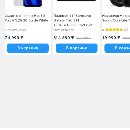
смартфону Y1s
работать дольше, а
Смартфон Infinix Hot 30
Планшет 11" Samsung
Наушники Накл
вам —
Play 8/128GB Blade White
Galaxy Tab S11
SoundCore Life 
наслаждаться
128GB/12GB Silver (SM-
X736BZSASKZ)
Нет отзывов
Нет отзывов
5
(3)
играми и
74 990 ₸
514 890 ₸
19 990 ₸
564 890 ₸
64 9
просмотром
видео. Забудьте о
В корзину
В корзину
В корз
разряженном
аккумуляторе.