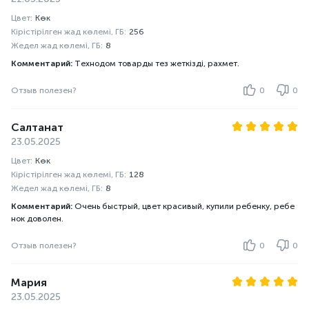
Цвет:
Көк
Кірістірілген жад көлемі, ГБ:
256
Жедел жад көлемі, ГБ:
8
Комментарий:
Технодом товарды тез жеткізді, рахмет.
Отзыв полезен?
0
0
Салтанат
23.05.2025
Цвет:
Көк
Кірістірілген жад көлемі, ГБ:
128
Жедел жад көлемі, ГБ:
8
Комментарий:
Очень быстрый, цвет красивый, купили ребенку, ребе
нок доволен.
Отзыв полезен?
0
0
Мария
23.05.2025