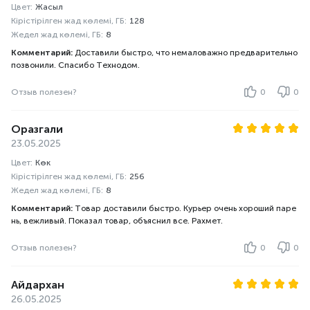
Цвет:
Жасыл
Кірістірілген жад көлемі, ГБ:
128
Жедел жад көлемі, ГБ:
8
Комментарий:
Доставили быстро, что немаловажно предварительно
позвонили. Спасибо Технодом.
Отзыв полезен?
0
0
Оразгали
23.05.2025
Цвет:
Көк
Кірістірілген жад көлемі, ГБ:
256
Жедел жад көлемі, ГБ:
8
Комментарий:
Товар доставили быстро. Курьер очень хороший паре
нь, вежливый. Показал товар, объяснил все. Рахмет.
Отзыв полезен?
0
0
Айдархан
26.05.2025