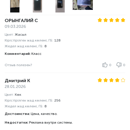
ОРЫНГАЛИЙ С
09.03.2026
Цвет:
Жасыл
Кірістірілген жад көлемі, ГБ:
128
Жедел жад көлемі, ГБ:
8
Комментарий:
Класс
Отзыв полезен?
0
0
Дмитрий К
28.01.2026
Цвет:
Көк
Кірістірілген жад көлемі, ГБ:
256
Жедел жад көлемі, ГБ:
8
Достоинства:
Цена, качество.
Недостатки:
Реклама внутри системы.