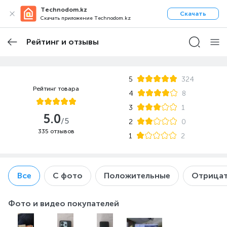
Technodom.kz
Скачать
Скачать приложение Technodom.kz
Рейтинг и отзывы
5
324
Рейтинг товара
4
8
3
1
5.0
/5
2
0
335 отзывов
1
2
Все
С фото
Положительные
Отрицат
Фото и видео покупателей