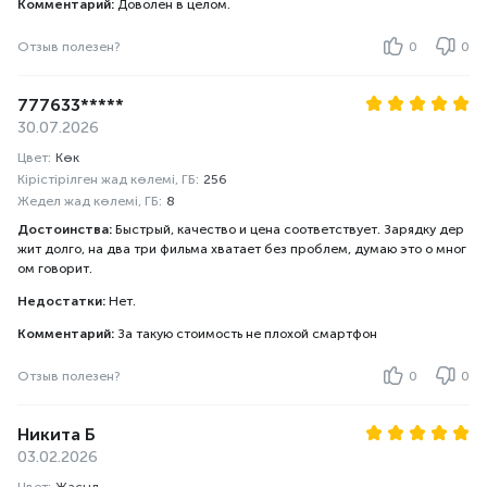
Комментарий:
Доволен в целом.
Отзыв полезен?
0
0
777633*****
30.07.2026
Цвет:
Көк
Кірістірілген жад көлемі, ГБ:
256
Жедел жад көлемі, ГБ:
8
Достоинства:
Быстрый, качество и цена соответствует. Зарядку дер
жит долго, на два три фильма хватает без проблем, думаю это о мног
ом говорит.
Недостатки:
Нет.
Комментарий:
За такую стоимость не плохой смартфон
Отзыв полезен?
0
0
Никита Б
03.02.2026