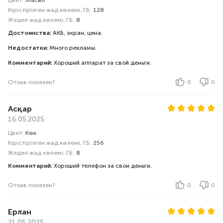
Цвет:
Жасыл
Кірістірілген жад көлемі, ГБ:
128
Жедел жад көлемі, ГБ:
8
Достоинства:
АКБ, экран, цена.
Недостатки:
Много рекламы.
Комментарий:
Хороший аппарат за свой деньги.
Отзыв полезен?
0
0
Асқар
16.05.2025
Цвет:
Көк
Кірістірілген жад көлемі, ГБ:
256
Жедел жад көлемі, ГБ:
8
Комментарий:
Хороший телефон за свои деньги.
Отзыв полезен?
0
0
Ерлан
21.05.2025