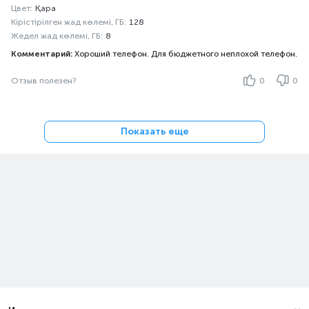
Цвет:
Қара
Кірістірілген жад көлемі, ГБ:
128
Жедел жад көлемі, ГБ:
8
Комментарий:
Хороший телефон. Для бюджетного неплохой телефон.
Отзыв полезен?
0
0
Показать еще