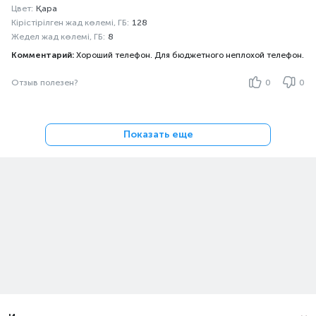
Цвет:
Қара
Кірістірілген жад көлемі, ГБ:
128
Жедел жад көлемі, ГБ:
8
Комментарий:
Хороший телефон. Для бюджетного неплохой телефон.
Отзыв полезен?
0
0
Показать еще