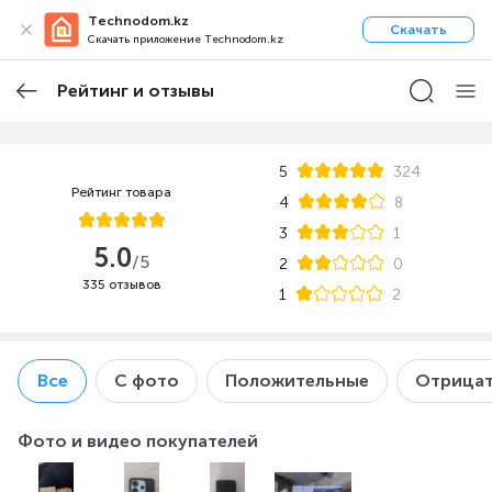
Technodom.kz
Скачать
Скачать приложение Technodom.kz
Рейтинг и отзывы
5
324
Рейтинг товара
4
8
3
1
5.0
/5
2
0
335 отзывов
1
2
Все
С фото
Положительные
Отрицат
Фото и видео покупателей