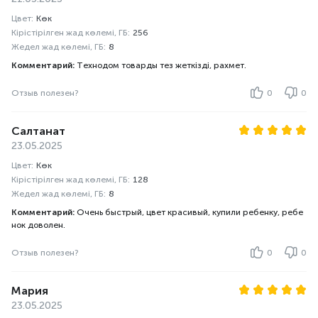
Цвет:
Көк
Кірістірілген жад көлемі, ГБ:
256
Жедел жад көлемі, ГБ:
8
Комментарий:
Технодом товарды тез жеткізді, рахмет.
Отзыв полезен?
0
0
Салтанат
23.05.2025
Цвет:
Көк
Кірістірілген жад көлемі, ГБ:
128
Жедел жад көлемі, ГБ:
8
Комментарий:
Очень быстрый, цвет красивый, купили ребенку, ребе
нок доволен.
Отзыв полезен?
0
0
Мария
23.05.2025