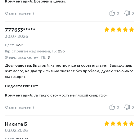
Комментарий:
Доволен в целом.
Отзыв полезен?
0
0
777633*****
30.07.2026
Цвет:
Көк
Кірістірілген жад көлемі, ГБ:
256
Жедел жад көлемі, ГБ:
8
Достоинства:
Быстрый, качество и цена соответствует. Зарядку дер
жит долго, на два три фильма хватает без проблем, думаю это о мног
ом говорит.
Недостатки:
Нет.
Комментарий:
За такую стоимость не плохой смартфон
Отзыв полезен?
0
0
Никита Б
03.02.2026