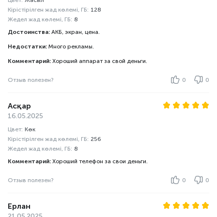
Цвет:
Жасыл
Кірістірілген жад көлемі, ГБ:
128
Жедел жад көлемі, ГБ:
8
Достоинства:
АКБ, экран, цена.
Недостатки:
Много рекламы.
Комментарий:
Хороший аппарат за свой деньги.
Отзыв полезен?
0
0
Асқар
16.05.2025
Цвет:
Көк
Кірістірілген жад көлемі, ГБ:
256
Жедел жад көлемі, ГБ:
8
Комментарий:
Хороший телефон за свои деньги.
Отзыв полезен?
0
0
Ерлан
21.05.2025