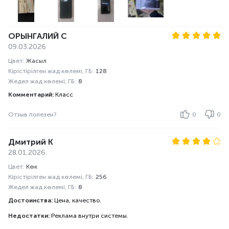
ОРЫНГАЛИЙ С
09.03.2026
Цвет:
Жасыл
Кірістірілген жад көлемі, ГБ:
128
Жедел жад көлемі, ГБ:
8
Комментарий:
Класс
Отзыв полезен?
0
0
Дмитрий К
28.01.2026
Цвет:
Көк
Кірістірілген жад көлемі, ГБ:
256
Жедел жад көлемі, ГБ:
8
Достоинства:
Цена, качество.
Недостатки:
Реклама внутри системы.