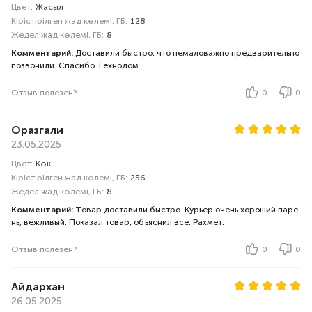
Цвет:
Жасыл
Кірістірілген жад көлемі, ГБ:
128
Жедел жад көлемі, ГБ:
8
Комментарий:
Доставили быстро, что немаловажно предварительно
позвонили. Спасибо Технодом.
Отзыв полезен?
0
0
Оразгали
23.05.2025
Цвет:
Көк
Кірістірілген жад көлемі, ГБ:
256
Жедел жад көлемі, ГБ:
8
Комментарий:
Товар доставили быстро. Курьер очень хороший паре
нь, вежливый. Показал товар, объяснил все. Рахмет.
Отзыв полезен?
0
0
Айдархан
26.05.2025