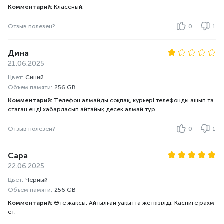
Комментарий:
Классный.
Отзыв полезен?
0
1
Дина
21.06.2025
Цвет:
Синий
Объем памяти:
256 GB
Комментарий:
Телефон алмайды соқпақ, курьері телефонды ашып та
стаған енді хабарласып айтайық десек алмай тұр.
Отзыв полезен?
0
1
Сара
22.06.2025
Цвет:
Черный
Объем памяти:
256 GB
Комментарий:
Өте жақсы. Айтылған уақытта жеткізілді. Каспиге рахм
ет.