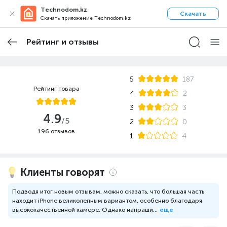
Technodom.kz
Скачать
Скачать приложение Technodom.kz
Рейтинг и отзывы
5
187
Рейтинг товара
4
2
3
3
4.9
/5
2
0
196 отзывов
1
4
Клиенты говорят
Подводя итог новым отзывам, можно сказать, что большая часть
находит iPhone великолепным вариантом, особенно благодаря
высококачественной камере. Однако напраши...
еще