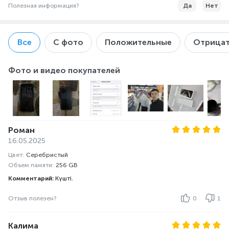
Полезная информация?
Да
Нет
Все
С фото
Положительные
Отрицат
Фото и видео покупателей
Роман
16.05.2025
Цвет:
Серебристый
Объем памяти:
256 GB
Комментарий:
Күшті.
Отзыв полезен?
0
1
Калима