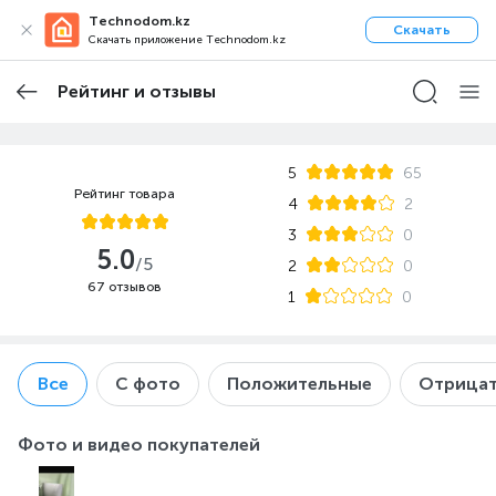
Technodom.kz
Скачать
Скачать приложение Technodom.kz
Рейтинг и отзывы
5
65
Рейтинг товара
4
2
3
0
5.0
/5
2
0
67 отзывов
1
0
Все
С фото
Положительные
Отрицат
Фото и видео покупателей