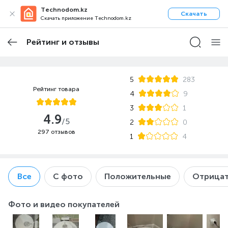
Technodom.kz
Скачать
Скачать приложение Technodom.kz
Рейтинг и отзывы
5
283
Рейтинг товара
4
9
3
1
4.9
/5
2
0
297 отзывов
1
4
Все
С фото
Положительные
Отрицат
Фото и видео покупателей