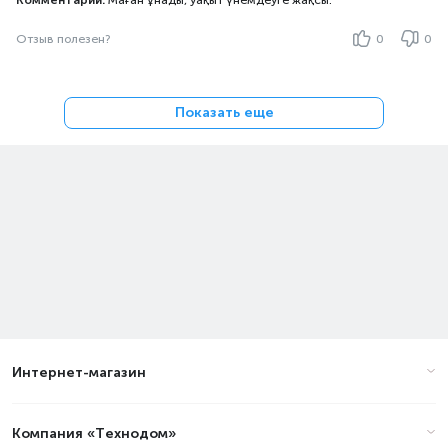
Комментарий:
Маған ұнады, уақыт үнемдеуге жақсы.
Отзыв полезен?
0
0
Показать еще
Интернет-магазин
Компания «Технодом»