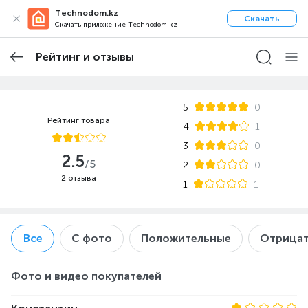
Technodom.kz
Скачать
Скачать приложение Technodom.kz
Рейтинг и отзывы
5
0
Рейтинг товара
4
1
3
0
2.5
/5
2
0
2 отзыва
1
1
Все
С фото
Положительные
Отрицат
Фото и видео покупателей