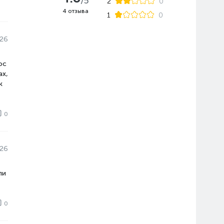
/5
2
0
4 отзыва
1
0
026
ос
ах,
к
0
026
пи
0