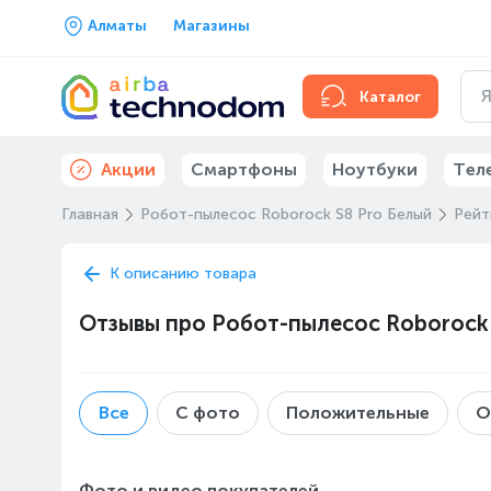
Алматы
Магазины
Каталог
Акции
Смартфоны
Ноутбуки
Тел
Главная
Робот-пылесос Roborock S8 Pro Белый
Рейт
К описанию товара
Отзывы про Робот-пылесос Roborock 
Все
С фото
Положительные
О
Фото и видео покупателей