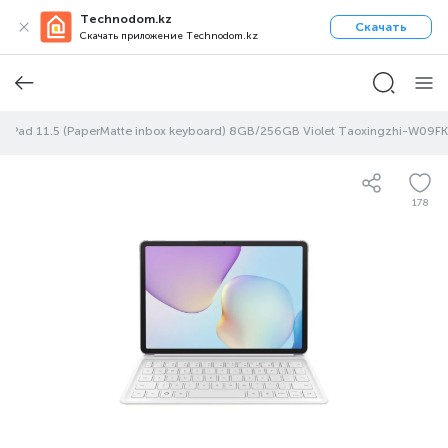
Technodom.kz
Скачать
Скачать приложение Technodom.kz
ePad 11.5 (PaperMatte inbox keyboard) 8GB/256GB Violet Taoxingzhi-W09FK
178