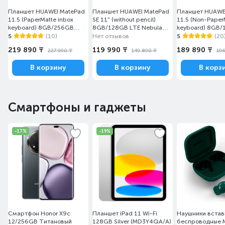
Планшет HUAWEI MatePad
Планшет HUAWEI MatePad
Планшет HUAWE
11.5 (PaperMatte inbox
SE 11" (without pencil)
11.5 (Non-Paper
keyboard) 8GB/256GB
8GB/128GB LTE Nebula
keyboard) 8GB
Grey Taoxingzhi-W09FK
Gray Agassi6R-L09D
Grey Taoxingzh
5
(10)
Нет отзывов
5
(20
(53014PKC)
219 890 ₸
119 990 ₸
189 890 ₸
227 990 ₸
149 890 ₸
196
В корзину
В корзину
В корз
Смартфоны и гаджеты
-17%
-19%
Смартфон Honor X9c
Планшет iPad 11 Wi-Fi
Наушники вста
12/256GB Титановый
128GB Silver (MD3Y4QA/A)
беспроводные 