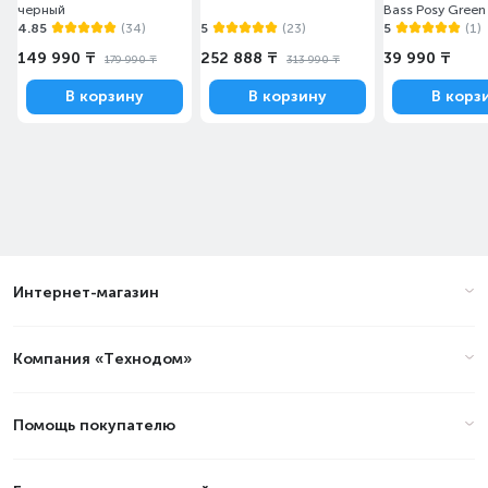
черный
Bass Posy Green
4.85
(34)
5
(23)
5
(1)
149 990 ₸
252 888 ₸
39 990 ₸
179 990 ₸
313 990 ₸
В корзину
В корзину
В корз
Интернет-магазин
Компания «Технодом»
Помощь покупателю