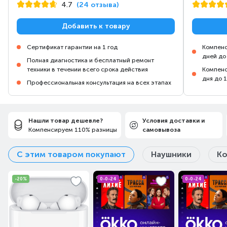
4.7
(24 отзыва)
Добавить к товару
Сертификат гарантии на 1 год
Компенс
дней до
Полная диагностика и бесплатный ремонт
техники в течении всего срока действия
Компенс
дня до 
Профессиональная консультация на всех этапах
Нашли товар дешевле?
Условия доставки и
Компенсируем 110% разницы
самовывоза
С этим товаром покупают
Наушники
Ко
-20%
0-0-24
0-0-24