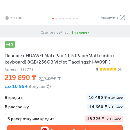
Увеличить
39 106
Смотрят сейчас:
1 человек
-4%
Планшет HUAWEI MatePad 11.5 (PaperMatte inbox
keyboard) 8GB/256GB Violet Taoxingzhi-W09FK
Артикул: 293772
5
(6)
219 890 ₸
227 990 ₸
до
10 994
бонусов
В кредит
10 490 ₸
x
36 мес
В рассрочку
14 660 ₸
x
15 мес
В рассрочку или кредит
18 325 ₸
x 12 мес