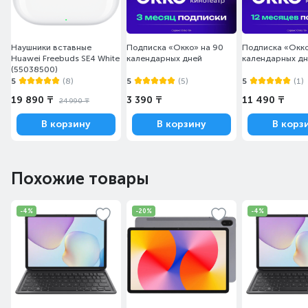
Наушники вставные
Подписка «Окко» на 90
Подписка «Окко
Huawei Freebuds SE4 White
календарных дней
календарных д
(55038500)
5
(8)
5
(5)
5
(1)
19 890 ₸
3 390 ₸
11 490 ₸
24 990 ₸
В корзину
В корзину
В корз
Похожие товары
-4%
-20%
-4%