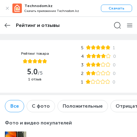
Technodom.kz
Скачать
Скачать приложение Technodom.kz
Рейтинг и отзывы
5
1
Рейтинг товара
4
0
3
0
5.0
/5
2
0
1 отзыв
1
0
Все
С фото
Положительные
Отрицат
Фото и видео покупателей