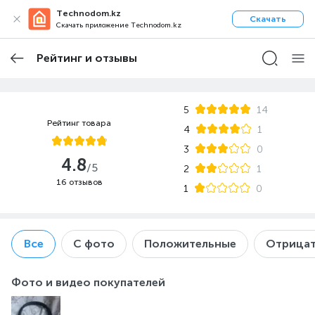
Technodom.kz
Скачать
Скачать приложение Technodom.kz
Рейтинг и отзывы
5
14
Рейтинг товара
4
1
3
0
4.8
/5
2
1
16 отзывов
1
0
Все
С фото
Положительные
Отрицат
Фото и видео покупателей