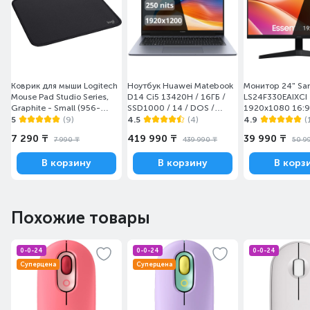
Коврик для мыши Logitech
Ноутбук Huawei Matebook
Монитор 24" S
Mouse Pad Studio Series,
D14 Ci5 13420H / 16ГБ /
LS24F330EAIXCI
Graphite - Small (956-
SSD1000 / 14 / DOS /
1920x1080 16:9
000049)
(MendelG-W5611D/DOS)
(HDMI+DP) Black
5
(9)
4.5
(4)
4.9
(
7 290 ₸
419 990 ₸
39 990 ₸
7 990 ₸
439 990 ₸
50 9
В корзину
В корзину
В корз
Похожие товары
0-0-24
0-0-24
0-0-24
Суперцена
Суперцена