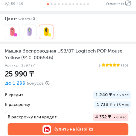
Увеличить
59 419
Цвет:
желтый
Мышка беспроводная USB/BT Logitech POP Mouse,
Yellow (910-006546)
Артикул: 259727
5
(16)
25 990 ₸
до
1 299
бонусов
В кредит
1 240 ₸
x
36 мес
В рассрочку
1 733 ₸
x
15 мес
В рассрочку или кредит
4 332 ₸
x 6 мес
Купить на
Kaspi.kz