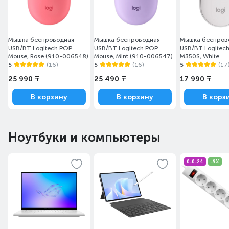
Мышка беспроводная
Мышка беспроводная
Мышка беспров
USB/BT Logitech POP
USB/BT Logitech POP
USB/BT Logitech
Mouse, Rose (910-006548)
Mouse, Mint (910-006547)
M350S, White
5
(16)
5
(16)
5
(17
25 990 ₸
25 490 ₸
17 990 ₸
В корзину
В корзину
В корз
Ноутбуки и компьютеры
0-0-24
-9%