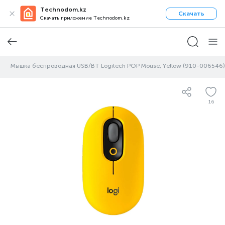
Technodom.kz
Скачать
Скачать приложение Technodom.kz
и
Мышка беспроводная USB/BT Logitech POP Mouse, Yellow (910-006546)
16