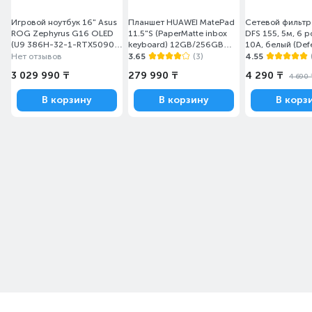
Игровой ноутбук 16" Asus
Планшет HUAWEI MatePad
Сетевой фильтр
ROG Zephyrus G16 OLED
11.5"S (PaperMatte inbox
DFS 155, 5м, 6 р
(U9 386H-32-1-RTX5090
keyboard) 12GB/256GB
10А, белый (Def
24-W)(GU606AX-TB092W)
Gray Salinger-W29FK
99493)
Нет отзывов
3.65
(3)
4.55
(53014MLV)
3 029 990 ₸
279 990 ₸
4 290 ₸
4 690 
В корзину
В корзину
В корз