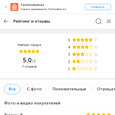
Technodom.kz
Скачать
Скачать приложение Technodom.kz
Рейтинг и отзывы
5
7
Рейтинг товара
4
0
3
0
5.0
/5
2
0
7 отзывов
1
0
Все
С фото
Положительные
Отрицат
Фото и видео покупателей