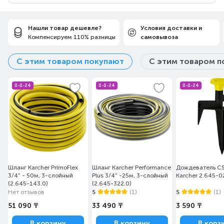
Нашли товар дешевле?
Условия доставки и
Компенсируем 110% разницы
самовывоза
С этим товаром покупают
С этим товаром п
0-0-24
0-0-24
0-0-24
Шланг Karcher PrimoFlex
Шланг Karcher Performance
Дождеватель CS
3/4" - 50м, 3-слойный
Plus 3/4" -25м, 3-слойный
Karcher 2.645-0
(2.645-143.0)
(2.645-322.0)
Нет отзывов
5
(1)
5
(1)
51 090 ₸
33 490 ₸
3 590 ₸
В корзину
В корзину
В корз