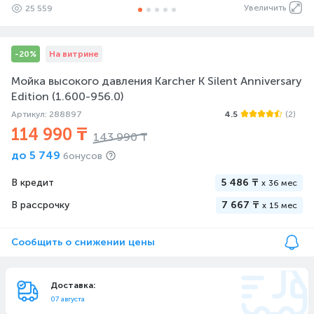
Увеличить
25 559
-20%
На витрине
Мойка высокого давления Karcher K Silent Anniversary
Edition (1.600-956.0)
Артикул: 288897
4.5
(2)
114 990 ₸
143 990 ₸
до
5 749
бонусов
В кредит
5 486 ₸
x
36 мес
В рассрочку
7 667 ₸
x
15 мес
Сообщить о снижении цены
Доставка:
07 августа