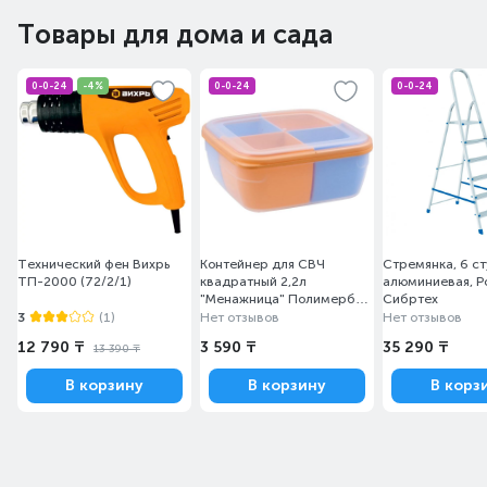
Товары для дома и сада
0-0-24
-4%
0-0-24
0-0-24
Технический фен Вихрь
Контейнер для СВЧ
Стремянка, 6 ст
ТП-2000 (72/2/1)
квадратный 2,2л
алюминиевая, Р
"Менажница" Полимербыт
Сибртех
4356701
3
(1)
Нет отзывов
Нет отзывов
12 790 ₸
3 590 ₸
35 290 ₸
13 390 ₸
В корзину
В корзину
В корз