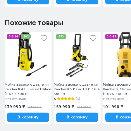
Похожие товары
0-0-24
-20%
-29%
0-0-24
Мойка высокого давления
Мойка высокого давления
Мойка высокого
Karcher K 4 Universal Edition
Karcher K 5 Basic EU (1.180-
Karcher K 3 Powe
(1.679-300.0)
580.0)
(1.676-100.0)
Нет отзывов
5
(3)
Нет отзывов
139 990 ₸
159 990 ₸
101 990 ₸
174 990 ₸
224 990 ₸
В корзину
В корзину
В корз