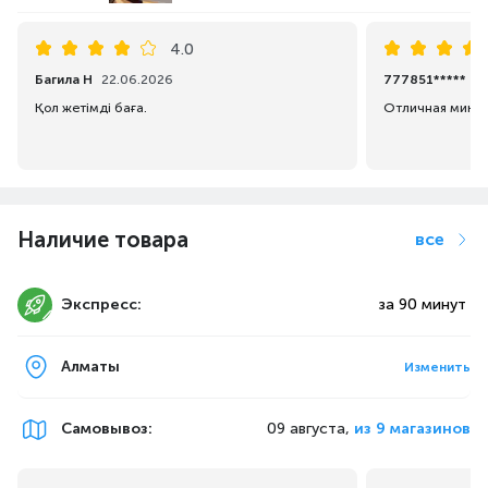
4.0
Багила Н
22.06.2026
777851*****
1
Қол жетімді баға.
Отличная микро
Наличие товара
все
Экспресс:
за 90 минут
Алматы
Изменить
Самовывоз
:
09 августа,
из 9 магазинов