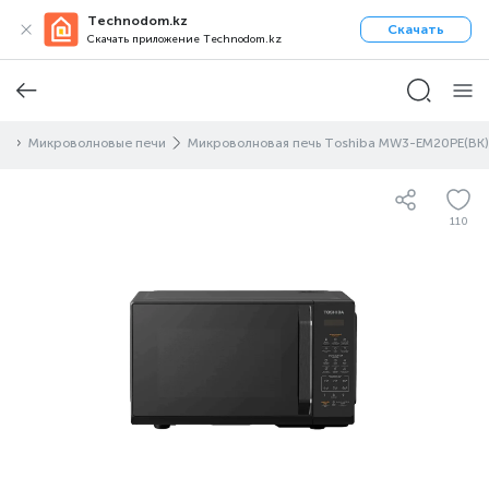
Technodom.kz
Скачать
Скачать приложение Technodom.kz
ы
Микроволновые печи
Микроволновая печь Toshiba MW3-EM20PE(BK)
110