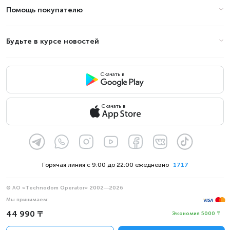
Помощь покупателю
Будьте в курсе новостей
Скачать в
Скачать в
Горячая линия с 9:00 до 22:00 ежедневно
1717
© АО «Technodom Operator» 2002—2026
Мы принимаем:
Официальное уведомление
44 990 ₸
Экономия 5000 ₸
Политика конфиденциальности