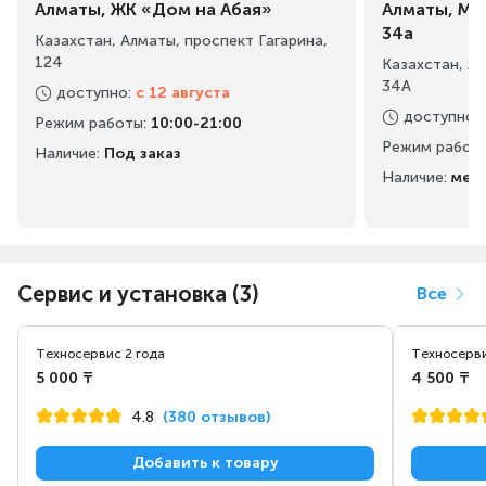
Алматы, ЖК «Дом на Абая»
Алматы, Ма
34а
Казахстан, Алматы, проспект Гагарина,
124
Казахстан, А
34А
доступно
:
с 12 августа
доступно
:
Режим работы
:
10:00-21:00
Режим работ
Наличие:
Под заказ
Наличие:
мен
Сервис и установка (3)
Все
Техносервис 2 года
Техносерви
5 000 ₸
4 500 ₸
4.8
(380 отзывов)
Добавить к товару