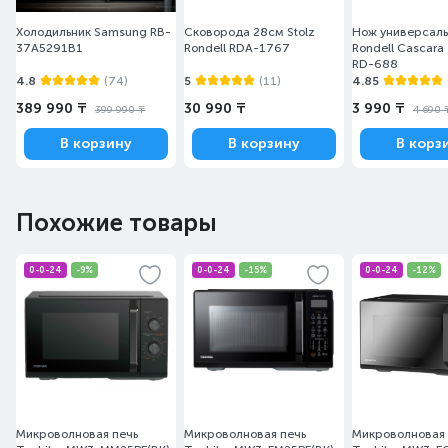
Холодильник Samsung RB-
Сковорода 28см Stolz
Нож универсал
37A5291B1
Rondell RDA-1767
Rondell Cascara
RD-688
4.8
(74)
5
(11)
4.85
389 990 ₸
30 990 ₸
3 990 ₸
399 990 ₸
4 690 
В корзину
В корзину
В корз
Похожие товары
0-0-24
-9%
0-0-24
-15%
0-0-24
-12%
Микроволновая печь
Микроволновая печь
Микроволновая 