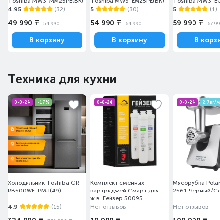
Toshiba MW3-MM25PE(BK)
Toshiba MW3-EM25PE(BK)
Toshiba MW3-E
4.95
(32)
5
(30)
5
(1)
49 990 ₸
54 990 ₸
59 990 ₸
54 990 ₸
64 990 ₸
67 9
В корзину
В корзину
В корз
Техника для кухни
0-0-24
-17%
0-0-24
0-0-24
2.7кг/
Холодильник Toshiba GR-
Комплект сменных
Мясорубка Pola
RB500WE-PMJ(49)
картриджей Смарт для
2561 Черный/С
ж.в. Гейзер 50095
4.9
(15)
Нет отзывов
Нет отзывов