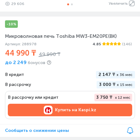
Увеличить
29 606
-10%
Микроволновая печь Toshiba MW3-EM20PE(BK)
Артикул: 288978
4.85
(146)
44 990 ₸
49 990 ₸
до
2 249
бонусов
В кредит
2 147 ₸
x
36 мес
В рассрочку
3 000 ₸
x
15 мес
В рассрочку или кредит
3 750 ₸
x 12 мес
Купить на
Kaspi.kz
Сообщить о снижении цены