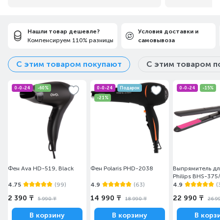
программу.
Нашли товар дешевле?
Условия доставки и
Компенсируем 110% разницы
самовывоза
С этим товаром покупают
С этим товаром п
0-0-24
-60%
0-0-24
Подарок
0-0-24
-15%
-21%
Фен Ava HD-519, Black
Фен Polaris PHD-2038
Выпрямитель дл
Philips BHS-375
4.75
(99)
4.9
(63)
4.9
(
2 390 ₸
14 990 ₸
22 990 ₸
5 990 ₸
18 990 ₸
26 9
В корзину
В корзину
В корз