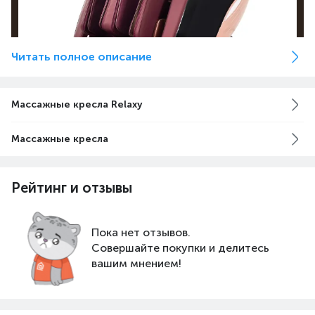
Читать полное описание
Массажные кресла Relaxy
Массажные кресла
Универсальный дизайн Viscount идеально
впишется в любой интерьер. Функция экономии
пространства позволит поставить кресло в
Рейтинг и отзывы
любой комнате - достаточно лишь 10см за
спинкой кресла для его работы. Во время сеанса
массажа оно выезжает вперед и запускает
Пока нет отзывов.
выбранную программу.
Совершайте покупки и делитесь
вашим мнением!