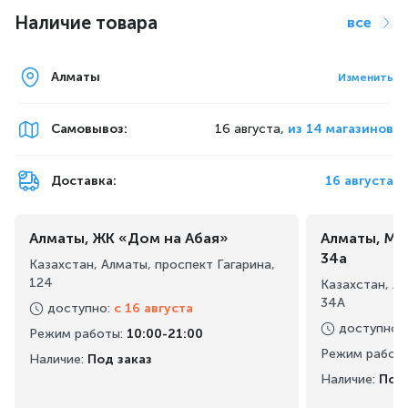
Наличие товара
все
Алматы
Изменить
Самовывоз
:
16 августа,
из 14 магазинов
Доставка:
16 августа
Алматы, ЖК «Дом на Абая»
Алматы, Ма
34а
Казахстан, Алматы, проспект Гагарина,
124
Казахстан, А
34А
доступно
:
с 16 августа
Массажное кресло определяет габариты вашего
доступно
:
Режим работы
:
10:00-21:00
тела. После включения на дисплее будет
Режим работ
отображаться уведомление о положении
Наличие:
Под заказ
Наличие:
Под 
пользователя, после окончания сканирования
кресло запустит нужную автоматическую