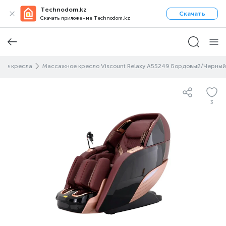
Technodom.kz
Скачать
Скачать приложение Technodom.kz
ые кресла
Массажное кресло Viscount Relaxy A55249 Бордовый/Черный
3