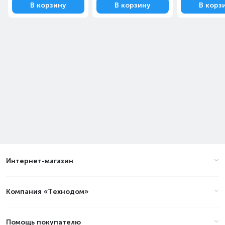
В корзину
В корзину
В корз
Интернет-магазин
Компания «Технодом»
Помощь покупателю