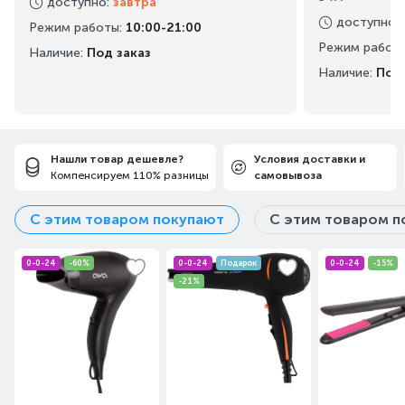
доступно
:
завтра
доступно
:
Режим работы
:
10:00-21:00
Режим работ
Наличие:
Под заказ
Наличие:
Под 
Нашли товар дешевле?
Условия доставки и
Компенсируем 110% разницы
самовывоза
С этим товаром покупают
С этим товаром п
0-0-24
-60%
0-0-24
Подарок
0-0-24
-15%
-21%