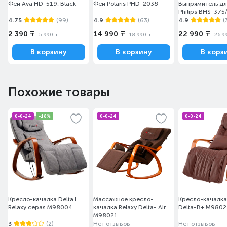
Фен Ava HD-519, Black
Фен Polaris PHD-2038
Выпрямитель дл
Philips BHS-375
4.75
(99)
4.9
(63)
4.9
(
2 390 ₸
14 990 ₸
22 990 ₸
5 990 ₸
18 990 ₸
26 9
В корзину
В корзину
В корз
Похожие товары
0-0-24
-18%
0-0-24
0-0-24
Кресло-качалка Delta L
Массажное кресло-
Кресло-качалка
Relaxy серая M98004
качалка Relaxy Delta- Air
Delta-В+ M9802
M98021
3
(2)
Нет отзывов
Нет отзывов