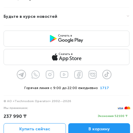
Будьте в курсе новостей
Скачать в
Скачать в
Горячая линия с 9:00 до 22:00 ежедневно
1717
© АО «Technodom Operator» 2002—2026
Мы принимаем:
Официальное уведомление
237 990 ₸
Экономия 52100 ₸
Политика конфиденциальности
Купить сейчас
В корзину