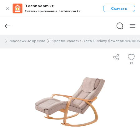
Technodom.kz
Скачать
Скачать приложение Technodom.kz
ры
Массажные кресла
Кресло-качалка Delta L Relaxy бежевая M98005
13