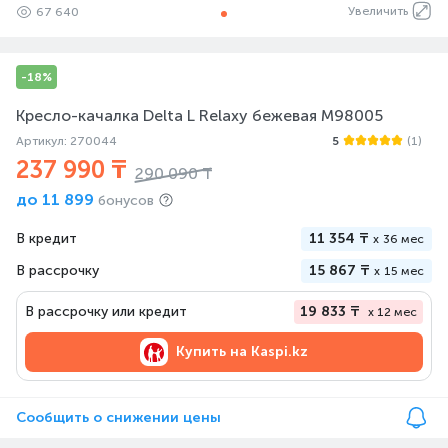
Увеличить
67 640
-18%
Кресло-качалка Delta L Relaxy бежевая M98005
Артикул: 270044
5
(1)
237 990 ₸
290 090 ₸
до
11 899
бонусов
В кредит
11 354 ₸
x
36 мес
В рассрочку
15 867 ₸
x
15 мес
В рассрочку или кредит
19 833 ₸
x 12 мес
Купить на
Kaspi.kz
Сообщить о снижении цены