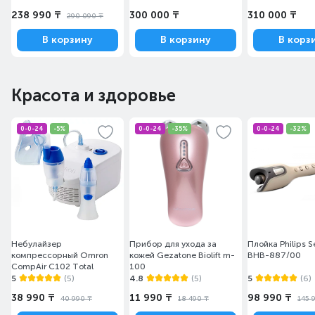
238 990 ₸
300 000 ₸
310 000 ₸
290 090 ₸
В корзину
В корзину
В корз
Красота и здоровье
0-0-24
-5%
0-0-24
-35%
0-0-24
-32%
Небулайзер
Прибор для ухода за
Плойка Philips 
компрессорный Omron
кожей Gezatone Biolift m-
BHB-887/00
CompAir C102 Total
100
5
(5)
4.8
(5)
5
(6)
38 990 ₸
11 990 ₸
98 990 ₸
40 990 ₸
18 490 ₸
145 