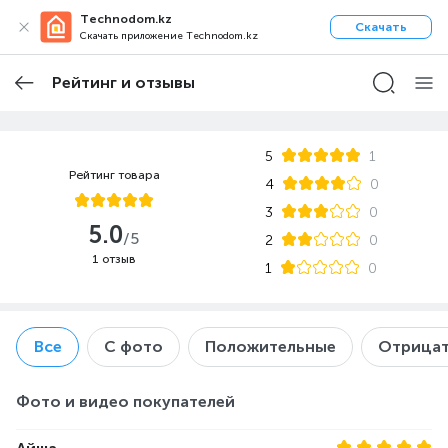
Technodom.kz
Скачать
Скачать приложение Technodom.kz
Рейтинг и отзывы
5
1
Рейтинг товара
4
0
3
0
5.0
/5
2
0
1 отзыв
1
0
Все
С фото
Положительные
Отрицат
Фото и видео покупателей