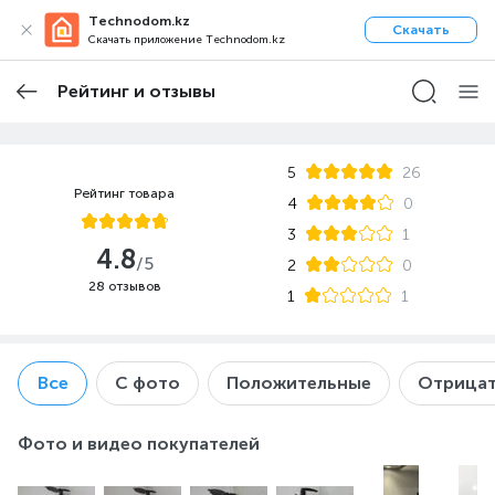
Technodom.kz
Скачать
Скачать приложение Technodom.kz
Рейтинг и отзывы
5
26
Рейтинг товара
4
0
3
1
4.8
/5
2
0
28 отзывов
1
1
Все
С фото
Положительные
Отрицат
Фото и видео покупателей