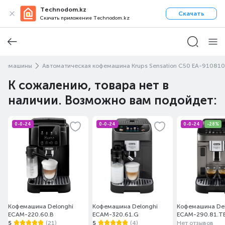
Technodom.kz
Скачать
Скачать приложение Technodom.kz
офемашины
Автоматическая кофемашина Krups Sensation C50 EA-910810
К сожалению, товара нет в
наличии. Возможно вам подойдет:
0-0-24
0-0-24
0-0-24
-28%
Кофемашина Delonghi
Кофемашина Delonghi
Кофемашина Del
ECAM-220.60.B
ECAM-320.61.G
ECAM-290.81.T
5
(21)
5
(4)
Нет отзывов