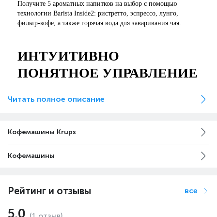
Получите 5 ароматных напитков на выбор с помощью
технологии Barista Inside2: ристретто, эспрессо, лунго,
фильтр-кофе, а также горячая вода для заваривания чая.
ИНТУИТИВНО
ПОНЯТНОЕ УПРАВЛЕНИЕ
Выберите один из напитков на панели управления
Читать полное описание
или настройте желаемые параметры для вашего идеального
кофе: объём, крепость, количество порций.
Кофемашины Krups
ДОБАВЛЕНИЕ НАПИТКОВ
Кофемашины
В ИЗБРАННОЕ
Сохраняйте до 2 любимых напитков с вашими настройками
в избранное.
Рейтинг и отзывы
все
5.0
(1 отзыв)