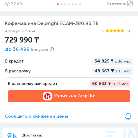
Увеличить
77 801
Кофемашина Delonghi ECAM-380.95.TB
Артикул: 275434
5
(5)
729 990 ₸
до
36 499
бонусов
В кредит
34 825 ₸
x
36 мес
В рассрочку
48 667 ₸
x
15 мес
В рассрочку или кредит
60 833 ₸
x 12 мес
Купить на
Kaspi.kz
Сообщить о снижении цены
Доставка: