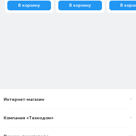
В корзину
В корзину
В корз
Интернет-магазин
Компания «Технодом»