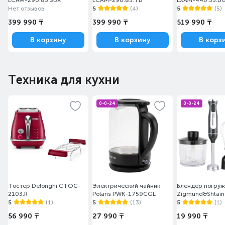
ECAM-290.85.SBX
ECAM-290.83.TB
EXAM-440.55.B
Нет отзывов
5
(4)
5
(5)
399 990 ₸
399 990 ₸
519 990 ₸
В корзину
В корзину
В корз
Техника для кухни
0-0-24
0-0-24
Тостер Delonghi CTOC-
Электрический чайник
Блендер погру
2103.R
Polaris PWK-1759CGL
Zigmund&Shtain
5
(1)
5
(13)
5
(1)
56 990 ₸
27 990 ₸
19 990 ₸