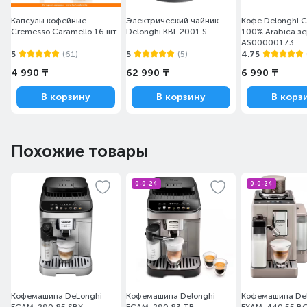
Капсулы кофейные
Электрический чайник
Кофе Delonghi C
Cremesso Caramello 16 шт
Delonghi KBI-2001.S
100% Arabica зе
AS00000173
5
(61)
5
(5)
4.75
4 990 ₸
62 990 ₸
6 990 ₸
В корзину
В корзину
В корз
Похожие товары
0-0-24
0-0-24
Кофемашина DeLonghi
Кофемашина Delonghi
Кофемашина Del