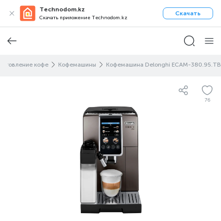
Technodom.kz
Скачать
Скачать приложение Technodom.kz
готовление кофе
Кофемашины
Кофемашина Delonghi ECAM-380.95.TB
76