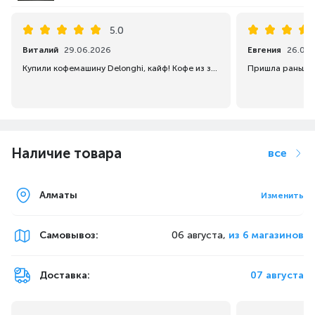
5.0
Виталий
29.06.2026
Евгения
26.02.
Купили кофемашину Delonghi, кайф! Кофе из зерна получается вкусный и насыщенный, молоко взбивает с идеальной пенкой. Компактная, аккуратно встала на кухне, пользоваться удобно. В общем, теперь кофе дома не хуже, чем в кафе
Наличие товара
все
Алматы
Изменить
Самовывоз
:
06 августа,
из 6 магазинов
Доставка:
07 августа