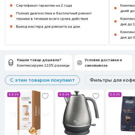
Сертификат гарантии на 2 года
Компенс
дней до
Полная диагностика и бесплатный ремонт
техники в течении всего срока действия
Компенс
дня до 
Выезд мастера для ремонта на дом
Компенс
дня до 
Нашли товар дешевле?
Условия доставки и
Компенсируем 110% разницы
самовывоза
С этим товаром покупают
Фильтры для коф
0-0-24
0-0-24
0-0-24