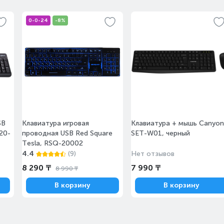
с 10 августа
Под заказ
0-0-24
-8%
с 10 августа
Под заказ
SB
Клавиатура игровая
Клавиатура + мышь Canyon
Сегодня
меньше 10
920-
проводная USB Red Square
SET-W01, черный
Tesla, RSQ-20002
4.4
(9)
Нет отзывов
8 290 ₸
7 990 ₸
8 990 ₸
В корзину
В корзину