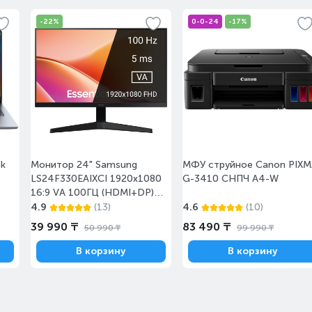
-22%
0-0-24
-17%
с 10 августа
Под заказ
с 10 августа
Под заказ
ok
Монитор 24" Samsung
МФУ струйное Canon PIXM
LS24F330EAIXCI 1920x1080
G-3410 СНПЧ А4-W
16:9 VA 100ГЦ (HDMI+DP)
Black
4.9
(13)
4.6
(10)
Сегодня
на витрине
39 990 ₸
83 490 ₸
50 990 ₸
99 990 ₸
В корзину
В корзину
с 10 августа
Под заказ