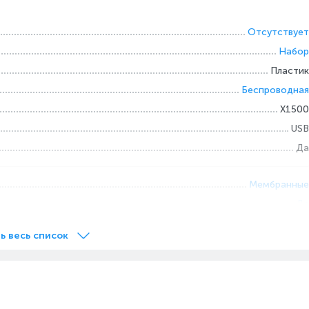
Отсутствует
Набор
Пластик
Беспроводная
X1500
USB
Да
Мембранные
Да
ь весь список