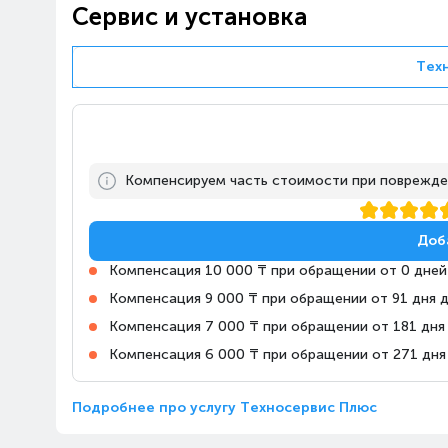
Казахстан, Алматы, улица
10:00-22:00
Сервис и установка
Рихарда Зорге, 18/4
Тех
Алматы, ТРЦ «FORUM»
Казахстан, Алматы,
10:00-22:00
проспект Сакена
Сейфуллина, 617
Компенсируем часть стоимости при поврежде
Алматы, Магазин Алматы
Апорт-Молл
10:00-23:00
Казахстан, Алматы,
Доб
Ташкентский тракт, 17К
Компенсация 10 000 ₸ при обращении от 0 дней
Компенсация 9 000 ₸ при обращении от 91 дня 
Алматы, Магазин Технодом
на Райымбека, 147/127
Компенсация 7 000 ₸ при обращении от 181 дня
Казахстан, Алматы,
10:00-22:00
Компенсация 6 000 ₸ при обращении от 271 дня
проспект Райымбека,
147/127
Подробнее про услугу Техносервис Плюс
Алматы, Магазин Алматы