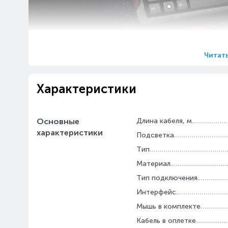
Читат
Характеристики
БЫСТРЫЙ
С устройствами Bloody вы реагируете быстрее
Основные
Длина кабеля, м
характеристики
ни одного шанса на по
Подсветка
Тип
Материал
Тип подключения
Интерфейс
Мышь в комплекте
Кабель в оплетке