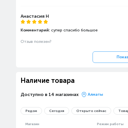
Нескользящие ножки
Текс
Анастасия Н
силико
Комментарий:
супер спасибо большое
Отзыв полезен?
Показ
Turbo-Shot
Двойная
Наличие товара
влагозащита
Повтор
Доступно в 14 магазинах
Алматы
срабатываний при
Защищенная
зажатой клавише.
электроника и
дренаж
Рядом
Сегодня
Открыто сейчас
Товар
существенно
увеличивают срок
Магазин
Режим работы