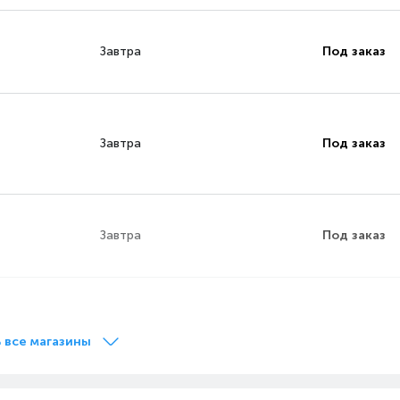
.
большей прочности
случайного
пробела.
нажатия.
Завтра
Под заказ
Завтра
Под заказ
Завтра
Под заказ
.
Завтра
Под заказ
 все магазины