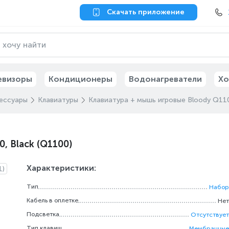
Скачать приложение
евизоры
Кондиционеры
Водонагреватели
Хо
ессуары
Клавиатуры
Клавиатура + мышь игровые Bloody Q110
, Black (Q1100)
Характеристики:
1)
Тип
Набор
Кабель в оплетке
Нет
Подсветка
Отсутствует
Тип клавиш
Мембранные