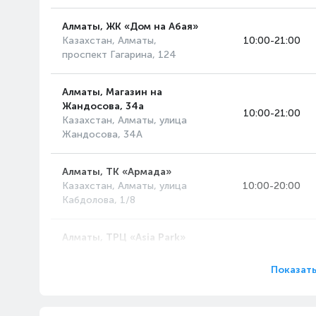
службы клавиатуры
Алматы, ЖК «Дом на Абая»
Казахстан, Алматы,
10:00-21:00
проспект Гагарина, 124
Алматы, Магазин на
Жандосова, 34а
10:00-21:00
Казахстан, Алматы, улица
Жандосова, 34А
Частота опроса
5 уровней
1000 Гц
яркости
Алматы, ТК «Армада»
подсветки
Казахстан, Алматы, улица
10:00-20:00
Частота опроса
Кабдолова, 1/8
1000 Гц
100%, 75%, 50%,
обеспечивает
25% и "выключена"
Алматы, ТРЦ «Asia Park»
более быструю
Казахстан, Алматы,
10:00-22:00
обратную связь.
проспект Райымбека, 514А
Показать
Алматы, ТРЦ «MART»