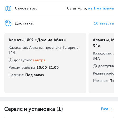
Light Strike Libra
Самовывоз
:
09 августа,
из 1 магазина
Доставка:
10 августа
Настраиваемая подсветка
Алматы, ЖК «Дом на Абая»
Алматы, Ма
34а
Казахстан, Алматы, проспект Гагарина,
124
Казахстан, А
34А
доступно
:
завтра
доступно
:
Режим работы
:
10:00-21:00
6 эффектов RGB подсветки
Режим работ
Наличие:
Под заказ
Наличие:
Под 
LK звуковая технология
Сервис и установка (1)
Все