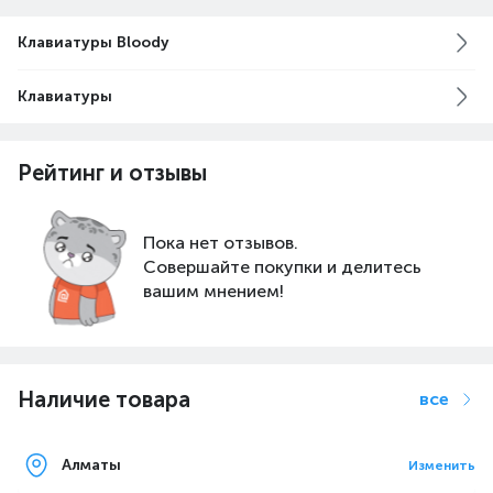
ТЕХНОЛОГИЯ LIGHT STRIKE
Клавиатуры Bloody
Эксклюзивный дизайн переключателей сочетает в
себе скорость и точность оптической технологии
со стабилизированными, премиальными
Клавиатуры
клавишами, чтобы выдерживать самые жесткие
битвы.
Рейтинг и отзывы
Пока нет отзывов.
Совершайте покупки и делитесь
вашим мнением!
Наличие товара
все
Алматы
Изменить