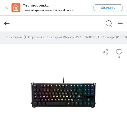
Technodom.kz
Скачать
Скачать приложение Technodom.kz
Клавиатуры
Игровая клавиатура Bloody B930 NetBee, LK Orange (B930)
4