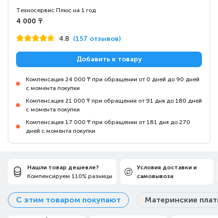
Техносервис Плюс на 1 год
4 000 ₸
4.8
(157 отзывов)
Никаких задержек
Добавить к товару
Компенсация 24 000 ₸ при обращении от 0 дней до 90 дней
с момента покупки
Компенсация 21 000 ₸ при обращении от 91 дня до 180 дней
Высокая долговечность
с момента покупки
Компенсация 17 000 ₸ при обращении от 181 дня до 270
дней с момента покупки
Технология Light Strike Libra
Инновационная технология LK Libra использует
поперечный стабилизатор для обеспечения
последовательных нажатий клавиш независимо от
Нашли товар дешевле?
Условия доставки и
того, как вы играете.
Компенсируем 110% разницы
самовывоза
С этим товаром покупают
Материнские пла