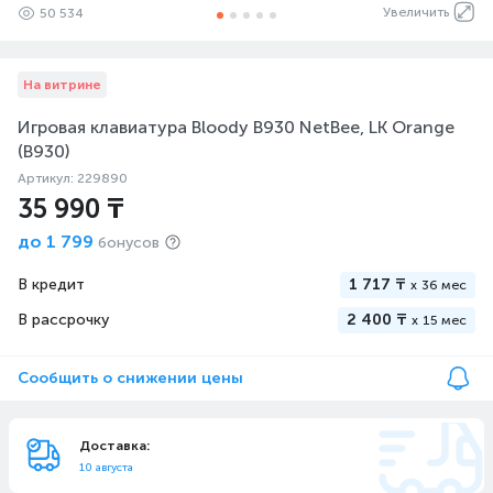
Увеличить
50 534
На витрине
Игровая клавиатура Bloody B930 NetBee, LK Orange
(B930)
Артикул: 229890
35 990 ₸
до
1 799
бонусов
В кредит
1 717 ₸
x
36 мес
В рассрочку
2 400 ₸
x
15 мес
Сообщить о снижении цены
Доставка:
10 августа