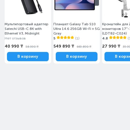
Мультипортовый адаптер
Планшет Galaxy Tab S10
Кронштейн для 
Satechi USB-C 8K with
Ultra 14.6 256GB Wi-Fi + 5G
мониторов 17"-
Ethernet V3, Midnight
Gray
(LDT82-C024)
Нет отзывов
5
(1)
4.8
(
40 990 ₸
549 890 ₸
27 990 ₸
Высокая долговечность
58 990 ₸
669 890 ₸
39 9
Срок службы - 100 миллионов нажатий (обычные
В корзину
В корзину
В корз
металлические переключатели легко изнашиваются
и окисляются).