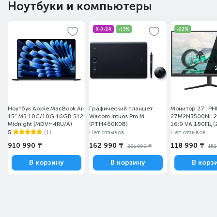
Ноутбуки и компьютеры
0-0-24
-19%
-22%
Ноутбук Apple MacBook Air
Графический планшет
Монитор 27" PHI
15" M5 10C/10G 16GB 512
Wacom Intuos Pro M
27M2N3500NL 
Midnight (MDVH4RU/A)
(PTH460K0B)
16:9 VA 180ГЦ 
Black
5
(1)
Нет отзывов
Нет отзывов
910 990 ₸
162 990 ₸
118 990 ₸
201 990 ₸
152
В корзину
В корзину
В корз