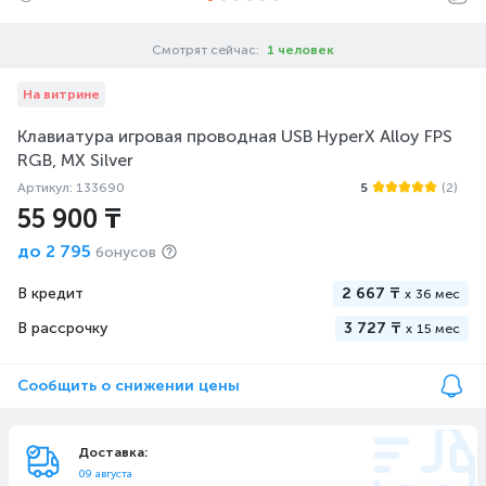
Смотрят сейчас:
1 человек
На витрине
Клавиатура игровая проводная USB HyperX Alloy FPS
RGB, MX Silver
Артикул: 133690
5
(2)
55 900 ₸
до
2 795
бонусов
В кредит
2 667 ₸
x
36 мес
В рассрочку
3 727 ₸
x
15 мес
Сообщить о снижении цены
Доставка:
09 августа