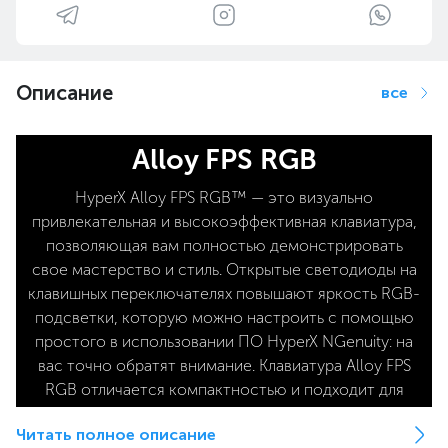
Описание
все
Alloy FPS RGB
HyperX Alloy FPS RGB™ — это визуально
привлекательная и высокоэффективная клавиатура,
позволяющая вам полностью демонстрировать
свое мастерство и стиль. Открытые светодиоды на
клавишных переключателях повышают яркость RGB-
подсветки, которую можно настроить с помощью
простого в использовании ПО HyperX NGenuity: на
вас точно обратят внимание. Клавиатура Alloy FPS
RGB отличается компактностью и подходит для
игры даже на ограниченной площади — у вас будет
Читать полное описание
достаточно места для маневров без необходимости