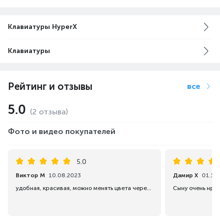
повышения чувствительности мыши.
Клавиатуры HyperX
Клавиатуры
Рейтинг и отзывы
все
5.0
(2 отзыва)
Фото и видео покупателей
5.0
Виктор М
10.08.2023
Дамир Х
01.12
удобная, красивая, можно менять цвета через приложение.
Сыну очень нра