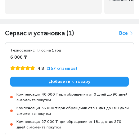
предлагает расширенные
возможности для настройки
Настройка игрового режима, создание макросов и
Сервис и установка (1)
Все
настройка подсветки отдельных клавиш.
Техносервис Плюс на 1 год
6 000 ₸
4.8
(157 отзывов)
Добавить к товару
Компенсация 40 000 ₸ при обращении от 0 дней до 90 дней
с момента покупки
Компенсация 33 000 ₸ при обращении от 91 дня до 180 дней
с момента покупки
Компенсация 27 000 ₸ при обращении от 181 дня до 270
дней с момента покупки