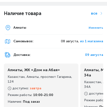
Наличие товара
все
Сверхяркие клавиши с RGB-
Алматы
Изменить
подсветкой и динамичными
эффектами
Самовывоз
:
08 августа,
из 1 магазина
С открытыми светодиодами на клавишных
переключателях, настраиваемыми световыми
Доставка:
09 августа
эффектами и пятью уровнями яркости.
Алматы, ЖК «Дом на Абая»
Алматы, Ма
34а
Казахстан, Алматы, проспект Гагарина,
124
Казахстан, А
34А
доступно
:
завтра
доступно
:
Режим работы
:
10:00-21:00
Режим работ
Наличие:
Под заказ
ПО HyperX NGenuity
Наличие:
Под 