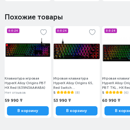
Клавишные
Похожие товары
переключатели Kailh
0-0-24
0-0-24
0-0-24
Silver Speed со
сверхбыстрым
реагированием
Долговечные механические клавишные
переключатели с низкой силой срабатывания
идеально подходят для гейминга на высшем
Клавиатура игровая
Игровая клавиатура
Игровая клавиа
HyperX Alloy Origins PBT
HyperX Alloy Origins 65,
HyperX Alloy Ori
уровне.
HX Red (639N3AA#ABA)
Red Switch
PBT TKL , HX Re
(4P5D6AX#ACB)
(639N7AA#ABA
Нет отзывов
5
(8)
5
(6)
59 990 ₸
53 990 ₸
60 990 ₸
В корзину
В корзину
В корз