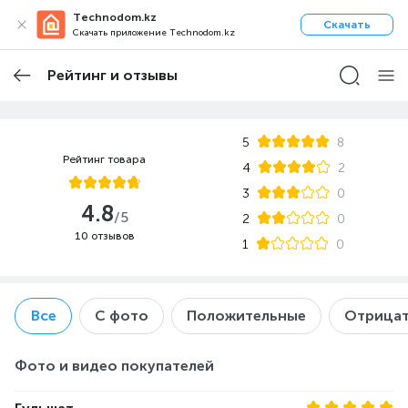
Technodom.kz
Скачать
Скачать приложение Technodom.kz
Рейтинг и отзывы
5
8
Рейтинг товара
4
2
3
0
4.8
/5
2
0
10 отзывов
1
0
Все
С фото
Положительные
Отрицат
Фото и видео покупателей