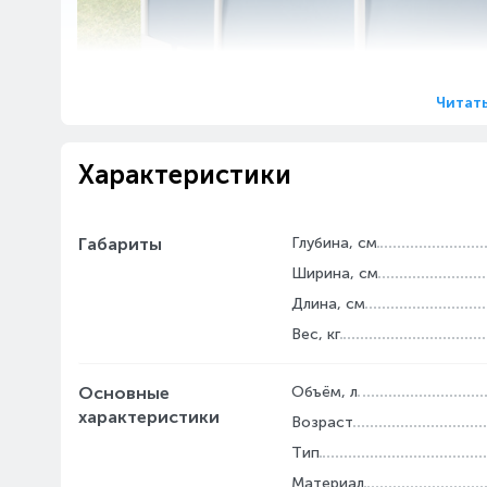
Читат
Характеристики
Габариты
Глубина, см
Ширина, см
Бассейн Intex Prism Frame станет источником с
Длина, см
металлический каркас обеспечивает конструкц
Вес, кг
надёжности и долговечности благодаря запате
фильтр-насос, который позволяет поддерживат
удобным.
Основные
Объём, л
характеристики
Возраст
Тип
Материал