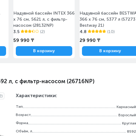
,
Надувной бассейн INTEX 366
Надувной бассейн BESTW
x 76 см, 5621 л, с фильтр-
366 x 76 см, 5377 л (57273
насосом (28132NP)
Bestway 21)
3.5
(2)
4.8
(10)
59 990 ₸
29 990 ₸
В корзину
В корзину
592 л, с фильтр-насосом (26716NP)
Характеристики:
2)
Тип
Каркасный
Возраст
Взрослый
Форма
Круглая
Объём, л
8592