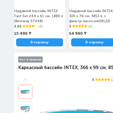
Надувной бассейн INTEX
Надувной бассейн INTEX
Fast Set 244 х 61 см, 1880 л
305 x 76 см, 3853 л, с
(Bestway 57448)
фильтр-насосом(28122)
3.65
(3)
5
(2)
15 490 ₸
54 990 ₸
В корзину
В корзину
Нет в наличии
Каркасный бассейн INTEX, 366 х 99 см, 8
5
(