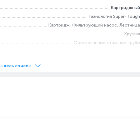
Картриджный
Технология Super-Tough
Картридж, Фильтрующий насос, Лестница
Круглая
Оцинкованные стальные трубы
Сборка в стоимость не включена
ь весь список