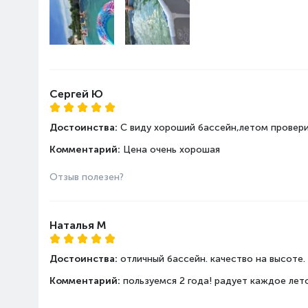
Бассейн Intex Prism Frame станет источником с
металлический каркас обеспечивает конструкц
надёжности и долговечности благодаря запате
Сергей Ю
фильтр-насос, который позволяет поддерживат
удобным.
Достоинства:
С виду хороший бассейн,летом провер
Комментарий:
Цена очень хорошая
Отзыв полезен?
Наталья М
Достоинства:
отличный бассейн. качество на высоте.
Комментарий:
пользуемся 2 года! радует каждое лет