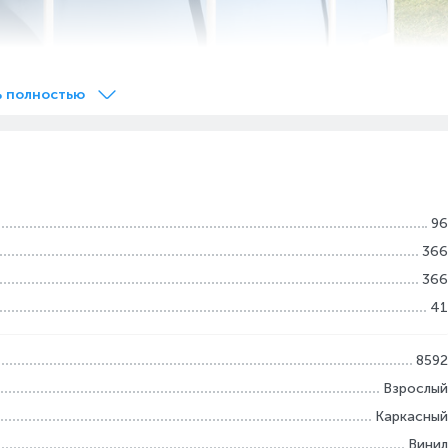
ь полностью
96
366
вежести и прохлады в знойный летний день. Прочный
366
ии максимальную устойчивость. Prism Frame – синоним
41
нтованной технологии SUPER-TOUGH. В комплект входит
ь чистоту воды и делает уход за бассейном более
8592
Взрослый
Каркасный
Винил