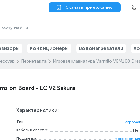
Скачать приложение
евизоры
Кондиционеры
Водонагреватели
Хо
сессуар
Пернетақта
Игровая клавиатура Varmilo VEM108 Dre
s on Board - EC V2 Sakura
Характеристики:
Тип
Игровая
Кабель в оплетке
Нет
Подсветка
Монохромная