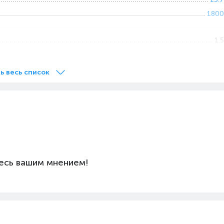
1800
1.5
VEM108 V2
Монохромная
ь весь список
Игровая
Пластик
Проводная
A36A030A9A3A01A028
USB
Клавиша функции (Fn)
есь вашим мнением!
Крышка для защиты от пыли, Инструкция, Клавиатура,
Пуллер для снятия клавиш, USB кабель
Нет
Linux, Mac OS, Windows
Нет