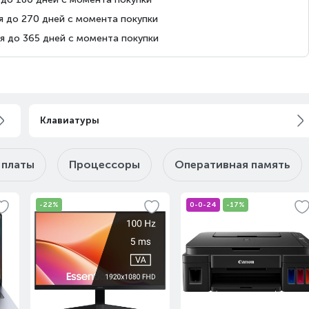
Завтра
Под заказ
я до 270 дней с момента покупки
я до 365 дней с момента покупки
Завтра
Под заказ
Клавиатуры
Сегодня
на витрине
 платы
Процессоры
Оперативная память
Сегодня
меньше 10
-22%
0-0-24
-17%
Сегодня
Под заказ