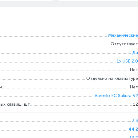
Механические
Отсутствует
Да
1x USB 2.0
Нет
Отдельно на клавиатуре
и
Нет
Varmilo EC Sakura V2
ых клавиш, шт
12
3.3
44.2
13.7