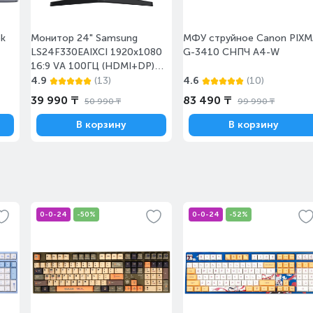
ok
Монитор 24" Samsung
МФУ струйное Canon PIXM
с 10 августа
Под заказ
LS24F330EAIXCI 1920x1080
G-3410 СНПЧ А4-W
16:9 VA 100ГЦ (HDMI+DP)
Black
4.9
(13)
4.6
(10)
39 990 ₸
83 490 ₸
50 990 ₸
99 990 ₸
Завтра
Под заказ
В корзину
В корзину
0-0-24
-50%
0-0-24
-52%