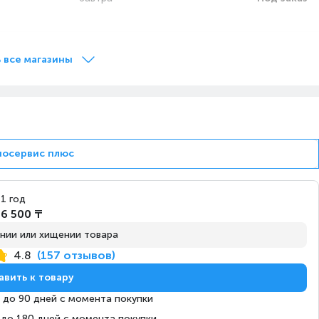
Завтра
Под заказ
 все магазины
Завтра
Под заказ
носервис плюс
Завтра
Под заказ
1 год
6 500 ₸
нии или хищении товара
Завтра
Под заказ
4.8
(157 отзывов)
авить к товару
 до 90 дней с момента покупки
 до 180 дней с момента покупки