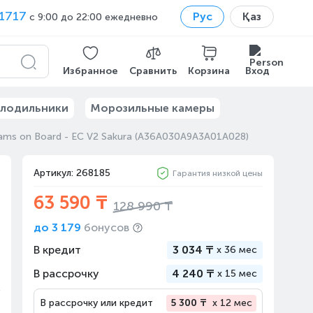
1717
Рус
Қаз
с 9:00 до 22:00 ежедневно
Избранное
Сравнить
Корзина
Вход
лодильники
Морозильные камеры
ams on Board - EC V2 Sakura (A36A030A9A3A01A028)
Артикул: 268185
Гарантия низкой цены
63 590 ₸
128 990 ₸
до
3 179
бонусов
В кредит
3 034 ₸
x
36 мес
В рассрочку
4 240 ₸
x
15 мес
В рассрочку или кредит
5 300 ₸
x 12 мес