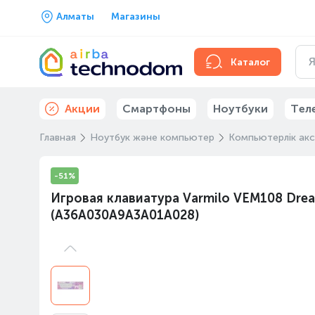
Алматы
Магазины
Каталог
Акции
Смартфоны
Ноутбуки
Тел
Главная
Ноутбук және компьютер
Компьютерлік ак
-51%
Игровая клавиатура Varmilo VEM108 Dream
(A36A030A9A3A01A028)