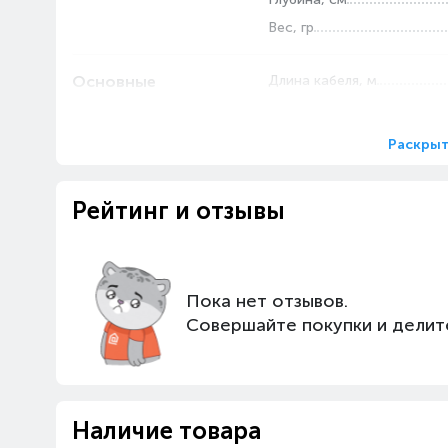
Вес, гр
Основные
Длина кабеля, м
характеристики
Серия
Подсветка
Раскрыт
Тип
Материал
Рейтинг и отзывы
Тип подключения
Модель
Интерфейс
Пока нет отзывов.
Особенности
Совершайте покупки и делит
Комплектация
Мышь в комплекте
Совместимость
Наличие товара
Кабель в оплетке