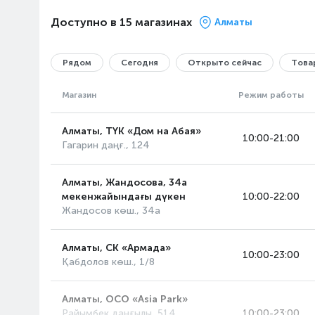
Доступно в 15 магазинах
Алматы
Рядом
Сегодня
Открыто сейчас
Товар
Магазин
Режим работы
Алматы, ТҮК «Дом на Абая»
10:00-21:00
Гагарин даңғ., 124
Алматы, Жандосова, 34а
мекенжайындағы дүкен
10:00-22:00
Жандосов көш., 34а
Алматы, СК «Армада»
10:00-23:00
Қабдолов көш., 1/8
Алматы, ОСО «Asia Park»
Райымбек даңғылы, 514
10:00-23:00