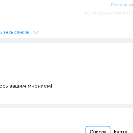
Проводная
A26A042D4A7A06A036
USB
Крышка для защиты от пыли, Инструкция,
ь весь список
Инструмент для снятия клавиш, Клавиатура, Пуллер
для снятия клавиш, USB кабель
PC
есь вашим мнением!
Список
Карта