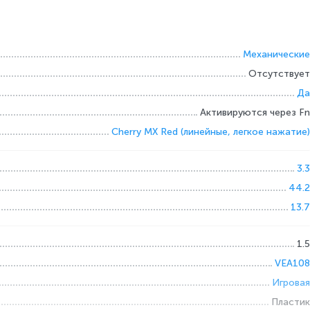
Механические
Отсутствует
Да
Активируются через Fn
Cherry MX Red (линейные, легкое нажатие)
3.3
44.2
13.7
1.5
VEA108
Игровая
Пластик