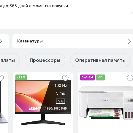
Завтра
Под заказ
я до 365 дней с момента покупки
Клавиатуры
Завтра
Под заказ
 платы
Процессоры
Оперативная память
Завтра
Под заказ
-22%
0-0-24
-2%
Сегодня
на витрине