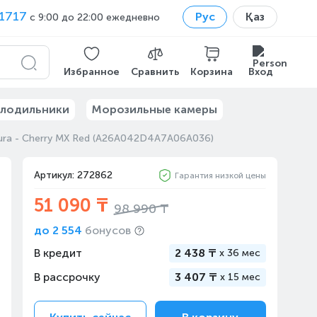
1717
Рус
Қаз
с 9:00 до 22:00 ежедневно
Избранное
Сравнить
Корзина
Вход
лодильники
Морозильные камеры
kura - Cherry MX Red (A26A042D4A7A06A036)
Артикул: 272862
Гарантия низкой цены
51 090 ₸
98 990 ₸
до
2 554
бонусов
В кредит
2 438 ₸
x
36 мес
В рассрочку
3 407 ₸
x
15 мес