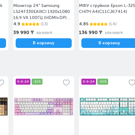
ok
Монитор 24" Samsung
МФУ струйное Epson L-32
Завтра
Под заказ
LS24F330EAIXCI 1920x1080
СНПЧ А4(C11CJ67414)
16:9 VA 100ГЦ (HDMI+DP)
Black
4.9
(13)
4.85
(14)
39 990 ₸
136 990 ₸
50 990 ₸
139 990 ₸
В корзину
В корзину
Завтра
Под заказ
0-0-24
-51%
0-0-24
-51%
Завтра
Под заказ