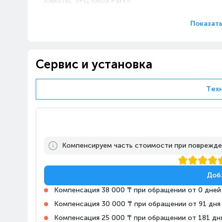
Алматы, ТРЦ «Asia Park»
Казахстан, Алматы,
10:00-23:00
проспект Райымбека, 514А
Показать
Алматы, ТРЦ «MART»
Казахстан, Алматы, улица
10:00-22:00
Сервис и установка
Рихарда Зорге, 18/4
Тех
Алматы, ТРЦ «FORUM»
Казахстан, Алматы,
10:00-23:00
проспект Сакена
Сейфуллина, 617
Компенсируем часть стоимости при поврежде
Алматы, Магазин Алматы
Апорт-Молл
10:00-23:00
Казахстан, Алматы,
Доб
Ташкентский тракт, 17К
Компенсация 38 000 ₸ при обращении от 0 дней
Компенсация 30 000 ₸ при обращении от 91 дня
Алматы, Магазин Технодом
на Райымбека, 147/127
Компенсация 25 000 ₸ при обращении от 181 дн