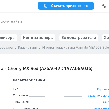
Скачать приложение
евизоры
Кондиционеры
Водонагреватели
Хо
ессуары
Клавиатуры
Игровая клавиатура Varmilo VEA108 Sa
ra - Cherry MX Red (A26A042D4A7A06A036)
Характеристики:
Тип
Игровая
Тип клавиш
Механические
Ширина, см
44.2
Тип подключения
Проводная