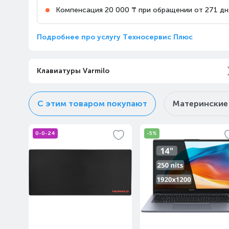
Казахстан, Алматы,
10:00-22:00
Компенсация 20 000 ₸ при обращении от 271 дн
проспект Райымбека,
147/127
Подробнее про услугу Техносервис Плюс
Алматы, Магазин Алматы
Апорт Кульджинка
Клавиатуры Varmilo
Казахстан, Алматы,
10:00-23:00
Медеуский район,
Кульджинский тракт, 106
С этим товаром покупают
Материнские
Алматы, ТРЦ «Almaty Mall»
Казахстан, Алматы, улица
10:00-22:00
0-0-24
-5%
Жандосова, 83
Алматы, ТРЦ Мега Парк,
«MEGA Park»
10:00-22:00
Казахстан, Алматы, улица
Макатаева, 127/1
Алматы, Магазин Алматы