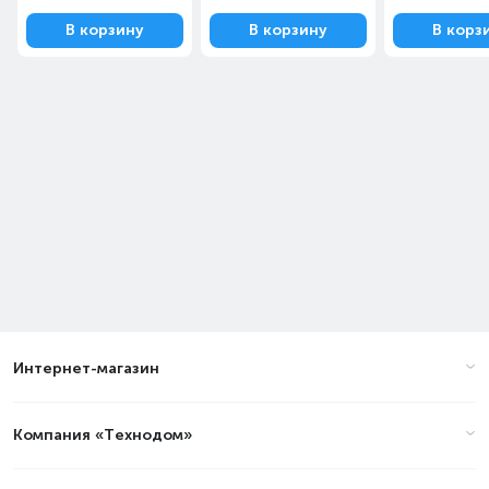
В корзину
В корзину
В корз
Интернет-магазин
Компания «Технодом»