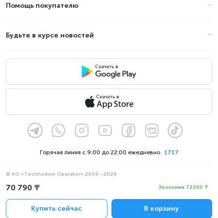
Помощь покупателю
Будьте в курсе новостей
Скачать в
Скачать в
Горячая линия с 9:00 до 22:00 ежедневно
1717
© АО «Technodom Operator» 2002—2026
Мы принимаем:
70 790 ₸
Экономия 72200 ₸
Официальное уведомление
Купить сейчас
В корзину
Политика конфиденциальности