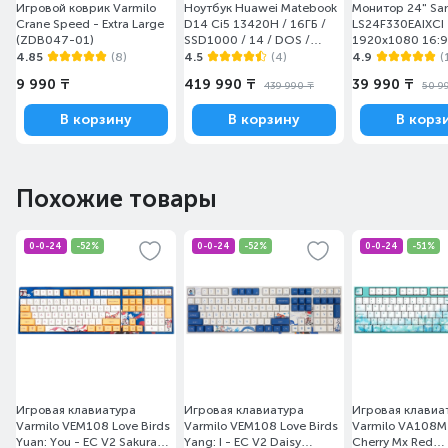
Игровой коврик Varmilo
Ноутбук Huawei Matebook
Монитор 24" S
Crane Speed - Extra Large
D14 Ci5 13420H / 16ГБ /
LS24F330EAIXCI
(ZDB047-01)
SSD1000 / 14 / DOS /
1920x1080 16:9
(MendelG-W5611D/DOS)
(HDMI+DP) Black
4.85
(8)
4.5
(4)
4.9
(
9 990 ₸
419 990 ₸
39 990 ₸
439 990 ₸
50 9
В корзину
В корзину
В корз
Похожие товары
0-0-24
-52%
0-0-24
-52%
0-0-24
-51%
Игровая клавиатура
Игровая клавиатура
Игровая клавиа
Varmilo VEM108 Love Birds
Varmilo VEM108 Love Birds
Varmilo VA108M
Yuan: You - EC V2 Sakura
Yang: I - EC V2 Daisy
Cherry Mx Red