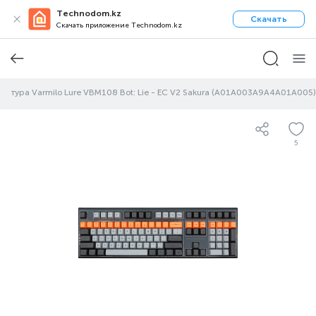
Technodom.kz
Скачать
Скачать приложение Technodom.kz
иатура Varmilo Lure VBM108 Bot: Lie - EC V2 Sakura (A01A003A9A4A01A005)
5