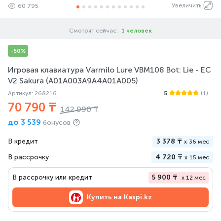
Увеличить
60 795
Смотрят сейчас:
1 человек
-50%
Игровая клавиатура Varmilo Lure VBM108 Bot: Lie - EC
V2 Sakura (A01A003A9A4A01A005)
Артикул: 268216
5
(1)
70 790 ₸
142 990 ₸
до
3 539
бонусов
В кредит
3 378 ₸
x
36 мес
В рассрочку
4 720 ₸
x
15 мес
В рассрочку или кредит
5 900 ₸
x 12 мес
Купить на
Kaspi.kz