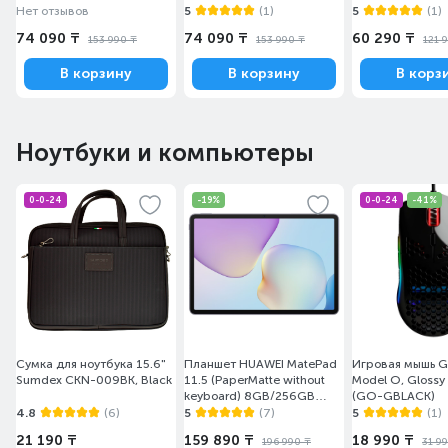
(A36A001A9A3A01A001)
(A36A002A8A3A01A003)
(VA108MA048A
Нет отзывов
5
(1)
5
(1)
74 090 ₸
74 090 ₸
60 290 ₸
153 990 ₸
153 990 ₸
121 
В корзину
В корзину
В корз
Ноутбуки и компьютеры
0-0-24
-19%
0-0-24
-41%
Сумка для ноутбука 15.6"
Планшет HUAWEI MatePad
Игровая мышь Gl
Sumdex CKN-009BK, Black
11.5 (PaperMatte without
Model O, Glossy
keyboard) 8GB/256GB
(GO-GBLACK)
Grey Taoxingzhi-W09F
4.8
(6)
5
(7)
5
(1)
21 190 ₸
159 890 ₸
18 990 ₸
196 990 ₸
31 9