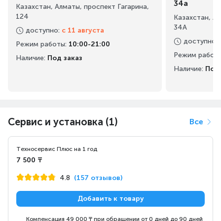
34а
Казахстан, Алматы, проспект Гагарина,
124
Казахстан, А
34А
доступно
:
с 11 августа
доступно
:
Режим работы
:
10:00-21:00
Режим работ
Наличие:
Под заказ
Наличие:
Под 
Сервис и установка (1)
Все
Техносервис Плюс на 1 год
7 500 ₸
4.8
(157 отзывов)
Добавить к товару
Компенсация 49 000 ₸ при обращении от 0 дней до 90 дней