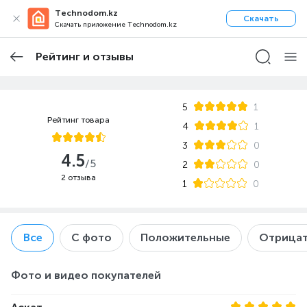
Technodom.kz
Скачать
Скачать приложение Technodom.kz
Рейтинг и отзывы
5
1
Рейтинг товара
4
1
3
0
4.5
/5
2
0
2 отзыва
1
0
Все
С фото
Положительные
Отрицат
Фото и видео покупателей